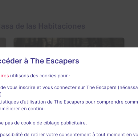
asa de las Habitaciones
accéder à The Escapers
ires
utilisons des cookies pour :
Druids and Dungeons
3 / 5
1 avis
de vous inscrire et vous connecter sur The Escapers (nécessa
)
2-6 joueurs
Inconnue
tistiques d'utilisation de The Escapers pour comprendre comm
Historique / Culturel
11€ - 19€
l'améliorer en continu
se pas de cookie de ciblage publicitaire.
 las Habitaciones
 possibilité de retirer votre consentement à tout moment en v