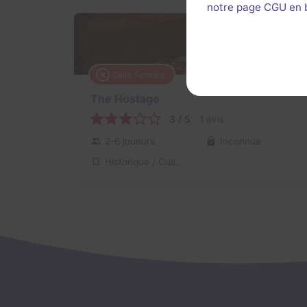
notre page CGU en ba
Salle fermée
The Hostage
3 / 5
1 avis
2-6 joueurs
Inconnue
Historique / Culturel