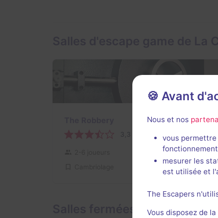
Salles d'escape game de La C
🍪 Avant d'
Nous et nos
partena
The Robbery
3,3 / 5
3 avis
vous permettre 
fonctionnement
2-6 joueurs
Intermédiaire
mesurer les sta
Cambriolage
11€ - 19€
est utilisée et 
The Escapers n'utili
Salles fermées de La Casa de
Vous disposez de la