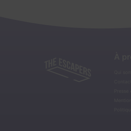
À p
Qui so
Contact
Presse
Mentio
Politiqu