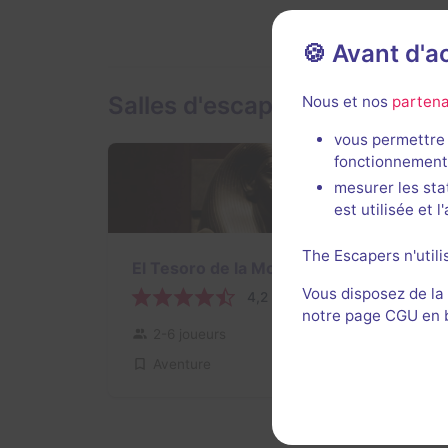
🍪 Avant d'
Salles d'escape game de Ta
Nous et nos
partena
vous permettre 
fonctionnement
mesurer les sta
est utilisée et 
The Escapers n'utili
El Tesoro de la Momia
Vous disposez de la
4,2 / 5
5 avis
notre page CGU en ba
2-6 joueurs
Intermédiaire
Aventure
18€ - 28€