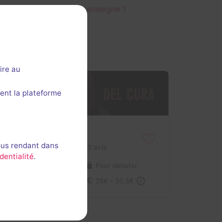
C'est votre enseigne ?
ire au
ent la plateforme
La Casa del Cura
ous rendant dans
3,8 / 5
3 avis
dentialité
.
2-5 joueurs
Pour débuter
Frisson / Horreur
25€ - 32,5€