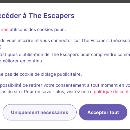
accéder à The Escapers
ngram
ires
utilisons des cookies pour :
de vous inscrire et vous connecter sur The Escapers (nécessa
)
tistiques d'utilisation de The Escapers pour comprendre comm
l'améliorer en continu
se pas de cookie de ciblage publicitaire.
El Secreto de la Marina
 possibilité de retirer votre consentement à tout moment en v
3,8 / 5
3 avis
s du site. Pour en savoir plus, visitez notre
politique de confi
2-6 joueurs
Intermédiaire
Enquête / Mystère, Science-Fiction
20€ - 29€
Uniquement nécessaires
Accepter tout