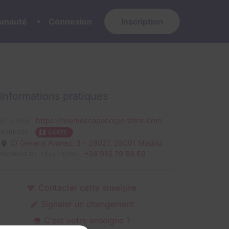
nauté
Connexion
Inscription
Informations pratiques
https://roomescapecorporation.com
SITE WEB
ADRESSE
CARTE
C/ General Aranaz, 3 – 28027,
28001 Madrid
+34 915 79 88 69
NUMÉRO DE TÉLÉPHONE
Contacter cette enseigne
Signaler un changement
C'est votre enseigne ?