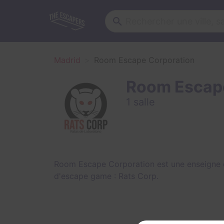
Madrid
Room Escape Corporation
Room Escape
1 salle
Room Escape Corporation est une enseigne 
d'escape game :
Rats Corp
.