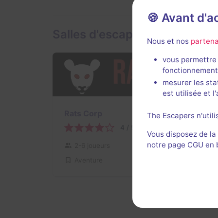
🍪 Avant d'
Salles d'escape game de Ro
Nous et nos
partena
vous permettre 
fonctionnement
mesurer les sta
est utilisée et 
Rats Corp
The Escapers n'utili
4 / 5
6 avis
Vous disposez de la
notre page CGU en ba
2-6 joueurs
Intermédiaire
Aventure
17€ - 28€