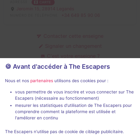
ADRESSE
CARTE
Jeromin 15,
28914 Leganés
+34 649 85 90 06
NUMÉRO DE TÉLÉPHONE
Contacter cette enseigne
Signaler un changement
C'est votre enseigne ?
🍪 Avant d'accéder à The Escapers
Nous et nos
partenaires
utilisons des cookies pour :
Salles d'escape game de Paradiso
vous permettre de vous inscrire et vous connecter sur The
Escapers (nécessaire au fonctionnement)
mesurer les statistiques d'utilisation de The Escapers pour
comprendre comment la plateforme est utilisée et
l'améliorer en continu
90 min
The Escapers n'utilise pas de cookie de ciblage publicitaire.
Proyecto Dcrisis