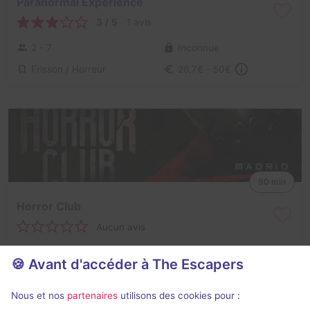
Paranormal Experience
3 / 5
1 avis
2 - 7
Inconnue
Frisson / Horreur
26,7€ - 50€
90 min
Horror Club
Aucun avis
2 - 10
Inconnue
🍪 Avant d'accéder à The Escapers
Frisson / Horreur
26,7€ - 50€
Nous et nos
partenaires
utilisons des cookies pour :