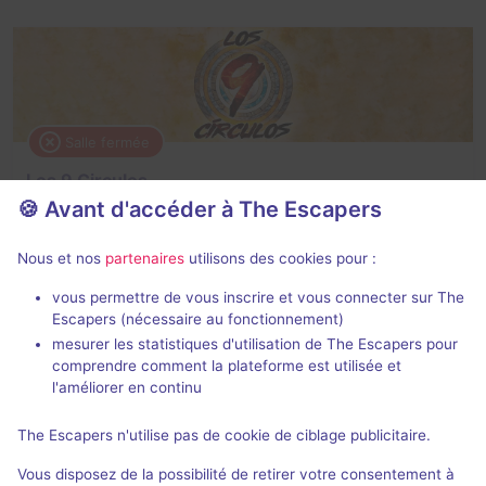
Salle fermée
Los 9 Circulos
🍪 Avant d'accéder à The Escapers
Aucun avis
2 - 6
Inconnue
Nous et nos
partenaires
utilisons des cookies pour :
Fantastique
vous permettre de vous inscrire et vous connecter sur The
Escapers (nécessaire au fonctionnement)
mesurer les statistiques d'utilisation de The Escapers pour
comprendre comment la plateforme est utilisée et
l'améliorer en continu
The Escapers n'utilise pas de cookie de ciblage publicitaire.
Salle fermée
Vous disposez de la possibilité de retirer votre consentement à