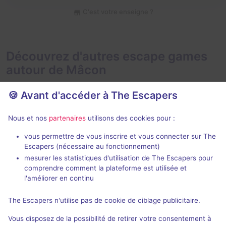
C'est votre enseigne ?
Découvrez d'autres escape games
autour de Mâcon
🍪 Avant d'accéder à The Escapers
Nous et nos
partenaires
utilisons des cookies pour :
vous permettre de vous inscrire et vous connecter sur The
Escapers (nécessaire au fonctionnement)
Mâcon, 1564
mesurer les statistiques d'utilisation de The Escapers pour
HalluCiné
- Mâcon
comprendre comment la plateforme est utilisée et
HalluCiné
- Mâ
4,5 / 5
48 avis
l'améliorer en continu
3 - 6
Intermédiaire
The Escapers n'utilise pas de cookie de ciblage publicitaire.
3 - 6
Historique / Culturel
23€ - 27€
Vous disposez de la possibilité de retirer votre consentement à
Fantastique