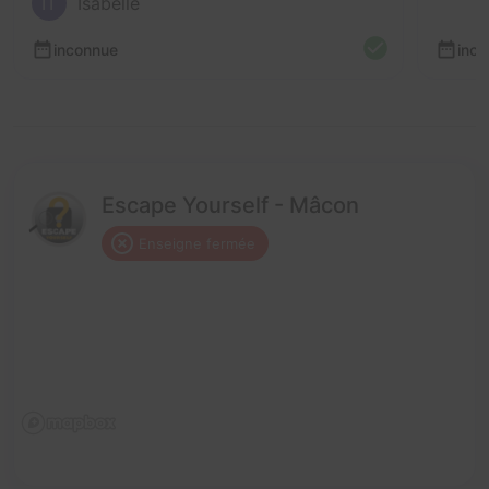
IT
Isabelle
inconnue
inc
Escape Yourself - Mâcon
Enseigne fermée