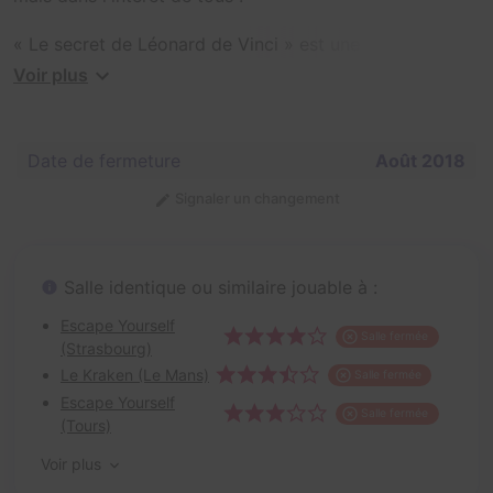
« Le secret de Léonard de Vinci » est une énigme à
rebondissements ! Vous devrez à la fois récupérer le
Voir plus
Saint Graal dans le bureau du professeur Turner, mais
aussi parvenir à sortir de la pièce, ce qui s'annonce
plutôt compliqué...
Date de fermeture
Août 2018
Signaler un changement
Salle identique ou similaire jouable à :
Escape Yourself
Salle fermée
(Strasbourg)
Le Kraken (Le Mans)
Salle fermée
Escape Yourself
Salle fermée
(Tours)
Voir plus