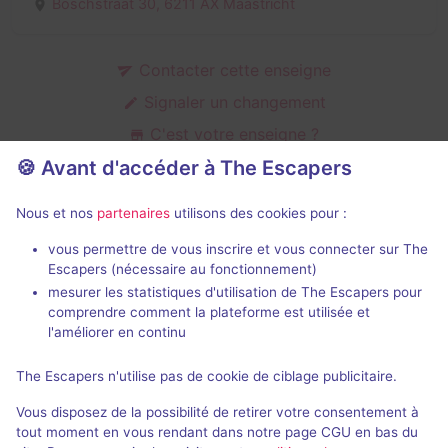
Boschstraat 30,
6211 AX Maastricht
Contacter cette enseigne
Signaler un changement
C'est votre enseigne ?
🍪 Avant d'accéder à The Escapers
Nous et nos
partenaires
utilisons des cookies pour :
Action games de Olround
vous permettre de vous inscrire et vous connecter sur The
Escapers (nécessaire au fonctionnement)
mesurer les statistiques d'utilisation de The Escapers pour
comprendre comment la plateforme est utilisée et
l'améliorer en continu
Action game
The Escapers n'utilise pas de cookie de ciblage publicitaire.
Prison Island
Vous disposez de la possibilité de retirer votre consentement à
4,4 / 5
5 avis
tout moment en vous rendant dans notre page CGU en bas du