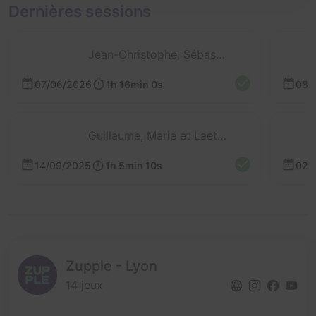
Dernières sessions
Jean-Christophe, Sébastien et P'tit Bonhomme
07/06/2026
1h 16min 0s
08/
Guillaume, Marie et Laetitia
L
14/09/2025
1h 5min 10s
02/
Zupple - Lyon
14 jeux