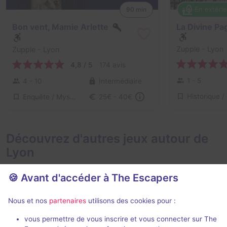
En extéri
90 min
Bon vent, Mamie Arlette
Zupple
- Lyon
Zupple
- Lyon
4,8 / 5
174 avis
1 - 5
4 - 10
Intermédiaire
Enquête / Mystère
25€ - 40€
Découvrez d'autres jeux autour de
Lyon
🍪 Avant d'accéder à The Escapers
Nous et nos
partenaires
utilisons des cookies pour :
75 min
vous permettre de vous inscrire et vous connecter sur The