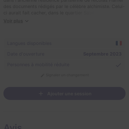
des documents rédigés par le célèbre alchimiste. Celui-
ci aurait fait cacher, dans le quartier Saint-Paul de
Lyon, une pierre précieuse de grande valeur. Par
Voir plus
précaution, son emplacement est indiqué à travers des
énigmes. Aidez IndianaJohan à les résoudre !
Langues disponibles
Date d'ouverture
Septembre 2023
Personnes à mobilité réduite
Signaler un changement
Ajouter une session
Avis