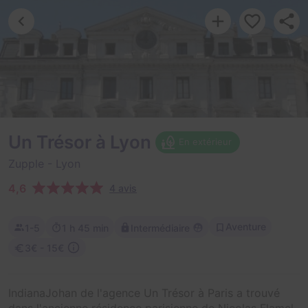
Un Trésor à Lyon
En extérieur
Zupple
- Lyon
4,6
4 avis
Aventure
1-5
1 h 45 min
Intermédiaire
3€ - 15€
IndianaJohan de l'agence Un Trésor à Paris a trouvé
dans l'ancienne résidence parisienne de Nicolas Flamel