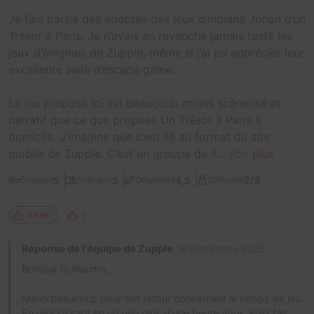
Je fais partie des adeptes des jeux d’Indiana Johan d’un
Trésor à Paris. Je n’avais en revanche jamais testé les
jeux d’énigmes de Zupple, même si j’ai pu apprécier leur
excellente salle d’escape game.
Le jeu proposé ici est beaucoup moins scénarisé et
narratif que ce que propose Un Trésor à Paris à
domicile. J’imagine que c’est lié au format du site
mobile de Zupple. C’est un groupe de 7...
Voir plus
2/3
5
3
4,5
Énigmes
Scénario
Originalité
Difficulté
1
Utile
Réponse de l'équipe de Zupple
18 septembre 2025
Bonjour Guillaume,
Merci beaucoup pour ton retour concernant le temps de jeu.
En réussissant en un peu plus d'une heure vous avez fait