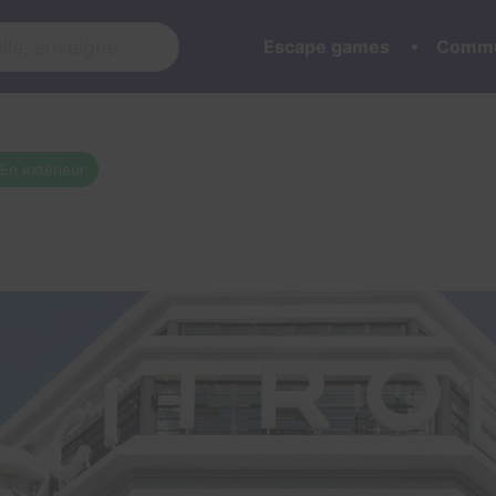
Escape games
Commu
En extérieur