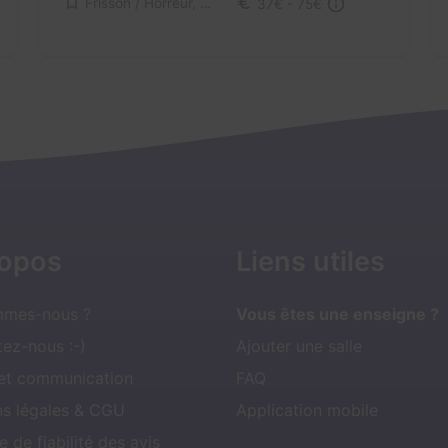
Frisson / Horreur, Science-Fiction
37€ - 75€
ropos
Liens utiles
mmes-nous ?
Vous êtes une enseigne ?
ez-nous :-)
Ajouter une salle
 et communication
FAQ
ns légales & CGU
Application mobile
e de fiabilité des avis