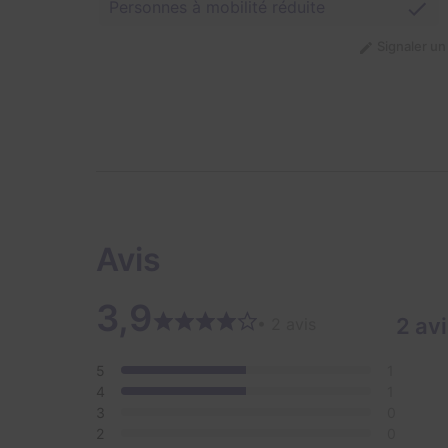
Personnes à mobilité réduite
Signaler u
Avis
3,9
2 av
• 2 avis
5
1
4
1
3
0
2
0