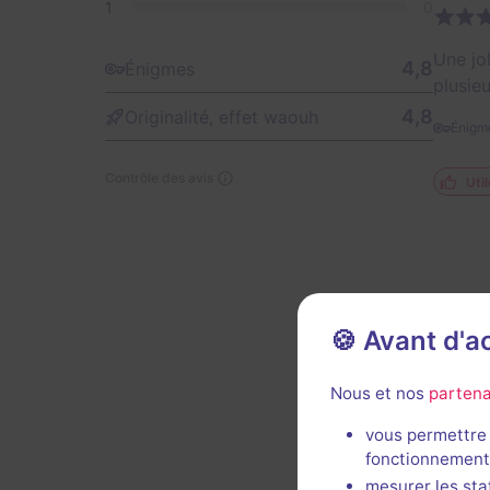
1
0
Une jo
4,8
Énigmes
plusie
4,8
Originalité, effet waouh
Énigm
Contrôle des avis
Util
🍪 Avant d'
Énigm
Nous et nos
partena
vous permettre 
fonctionnement
mesurer les sta