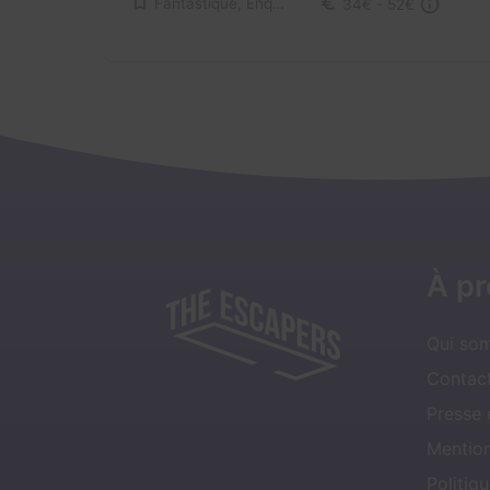
Fantastique, Enquête / Mystère
34€ - 52€
À p
Qui so
Contact
Presse
Mentio
Politiqu