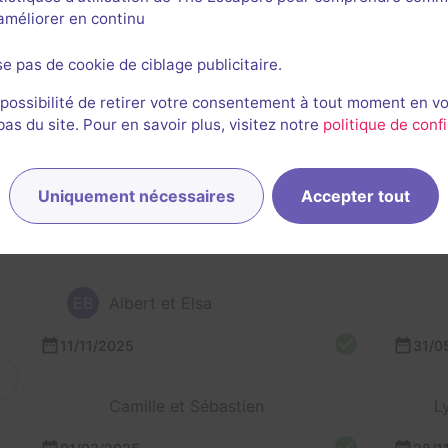
l'améliorer en continu
se pas de cookie de ciblage publicitaire.
 possibilité de retirer votre consentement à tout moment en v
s du site. Pour en savoir plus, visitez notre
politique de confi
rnières sessions
Uniquement nécessaires
Accepter tout
EB
Albert et Elsa
11/11/2025
31/0
Camille et Sébastien
L