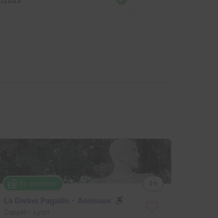
1/2023
En extérieur
2 h
La Divine Pagaille - Animaux
Zupple
- Lyon