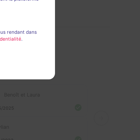
ous rendant dans
dentialité
.
Benoît et Laura
5/2025
ylian