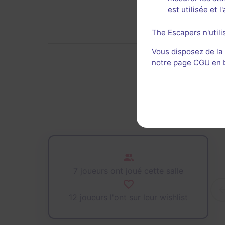
est utilisée et 
The Escapers n'utili
Vous disposez de la
notre page CGU en ba
De
7 joueurs ont joué cette salle
12 joueurs l'ont sur leur wishlist