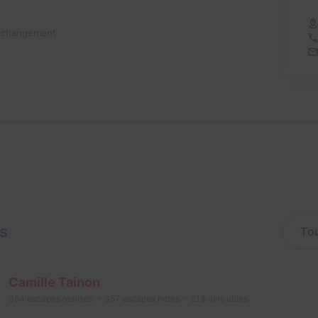
n changement
is
Camille Tainon
364
escapes réalisés
357
escapes notés
213
avis utiles