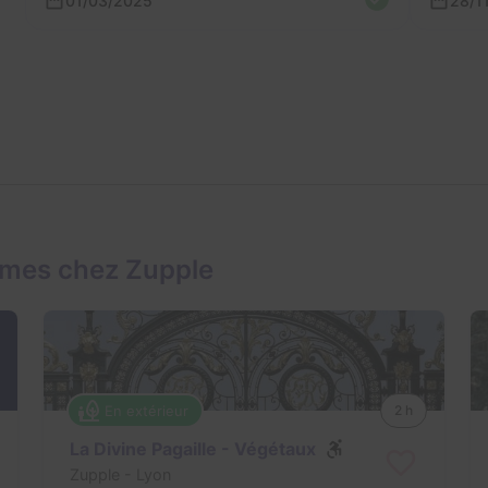
01/03/2025
28/1
ames chez Zupple
En extérieur
2 h
La Divine Pagaille - Végétaux
Zupple
- Lyon