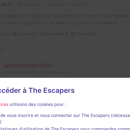
12 avril 2025
salle jouée le 1 mars 2025
lie manière de découvrir des détails de Lyon en se baladan
urs zones Zupple Go pour une plus grande promenade.
1/3
4,5
2,5
4,5
es
Scénario
Originalité
Difficulté
e
Lylian Duplaix-Rata
38
escapes réalisés
15
escapes notés
28 novembre 2023
salle jouée le 28 novembre 2023
accéder à The Escapers
5
5
5
es
Scénario
Originalité
ires
utilisons des cookies pour :
de vous inscrire et vous connecter sur The Escapers (nécessa
)
tistiques d'utilisation de The Escapers pour comprendre comm
1