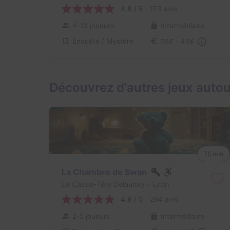
4,8 / 5
173 avis
4-10 joueurs
Intermédiaire
Enquête / Mystère
25€ - 40€
Découvrez d'autres jeux autou
75 min
La Chambre de Swan
Le Casse-Tête Delaunay
- Lyon
4,9 / 5
294 avis
2-5 joueurs
Intermédiaire