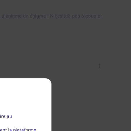
t d'énigme en énigme ! N'hésitez pas à coupler
ire au
ent la plateforme