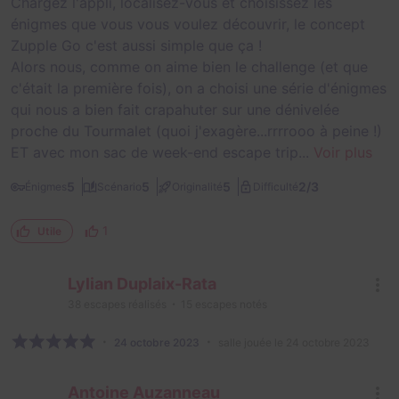
Chargez l'appli, localisez-vous et choisissez les
énigmes que vous vous voulez découvrir, le concept
Zupple Go c'est aussi simple que ça !
Alors nous, comme on aime bien le challenge (et que
c'était la première fois), on a choisi une série d'énigmes
qui nous a bien fait crapahuter sur une dénivelée
proche du Tourmalet (quoi j'exagère...rrrrooo à peine !)
ET avec mon sac de week-end escape trip...
Voir plus
2/3
5
5
5
Énigmes
Scénario
Originalité
Difficulté
1
Utile
Lylian Duplaix-Rata
38
escapes réalisés
15
escapes notés
24 octobre 2023
salle jouée le 24 octobre 2023
Antoine Auzanneau