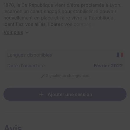
1870, la 3e République vient d'être proclamée à Lyon.
Incarnez un canut engagé pour stabiliser le pouvoir
nouvellement en place et faire vivre la République.
Identifiez vos alliés, libérez vos compagnons
injustement détenus et faites tomber les ennemis
Voir plus
corrompus !
Langues disponibles
Date d'ouverture
Février 2022
Signaler un changement
Ajouter une session
Avis