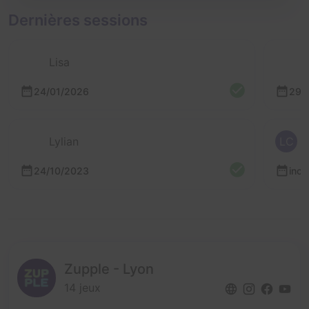
Dernières sessions
Lisa
24/01/2026
29/
Lylian
LC
24/10/2023
inc
Zupple - Lyon
14 jeux