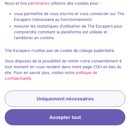
Nous et nos
partenaires
utilisons des cookies pour :
vous permettre de vous inscrire et vous connecter sur The
Escapers (nécessaire au fonctionnement)
mesurer les statistiques d'utilisation de The Escapers pour
Salle fermée
comprendre comment la plateforme est utilisée et
l'améliorer en continu
Mission Galactique - Le Protocole 7
3,1 / 5
7 avis
The Escapers n'utilise pas de cookie de ciblage publicitaire.
2 - 7
Intermédiaire
Vous disposez de la possibilité de retirer votre consentement à
tout moment en vous rendant dans notre page CGU en bas du
Science-Fiction
site. Pour en savoir plus, visitez notre
politique de
confidentialité
.
Uniquement nécessaires
Accepter tout
Accueil
Recherche
Connexion
Menu