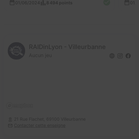
01/06/2024
8 494 points
01/
RAIDinLyon - Villeurbanne
Aucun jeu
21 Rue Flachet,
69100 Villeurbanne
Contacter cette enseigne