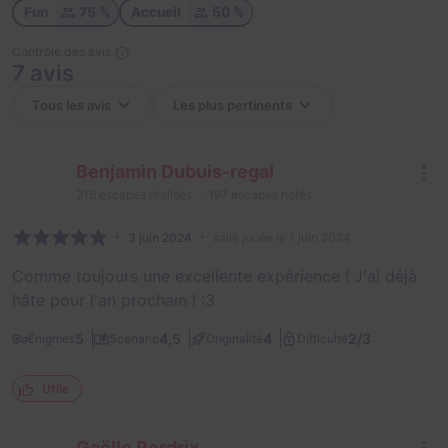
Fun
75 %
Accueil
50 %
Contrôle des avis
7 avis
Benjamin Dubuis-regal
216
escapes réalisés
197
escapes notés
3 juin 2024
salle jouée le 1 juin 2024
Comme toujours une excellente expérience ! J'ai déjà
hâte pour l'an prochain ! :3
2/3
5
4,5
4
Énigmes
Scénario
Originalité
Difficulté
Utile
Gaëlle Perdrix