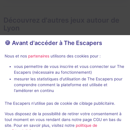
Découvrez d'autres jeux autour de
Lyon
🍪 Avant d'accéder à The Escapers
Nous et nos
partenaires
utilisons des cookies pour :
75 min
vous permettre de vous inscrire et vous connecter sur The
Escapers (nécessaire au fonctionnement)
La Chambre de Swan
Bon vent, Ma
mesurer les statistiques d'utilisation de The Escapers pour
Le Casse-Tête Delaunay
- Lyon
comprendre comment la plateforme est utilisée et
Zupple
- Lyon
4,9 / 5
295 avis
l'améliorer en continu
2 - 5
Intermédiaire
The Escapers n'utilise pas de cookie de ciblage publicitaire.
4 - 10
Fantastique, Enquête / Mystère
34€ - 52€
Vous disposez de la possibilité de retirer votre consentement à
tout moment en vous rendant dans notre page CGU en bas du
site. Pour en savoir plus, visitez notre
politique de