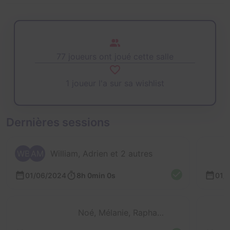
77 joueurs ont joué cette salle
1 joueur l'a sur sa wishlist
Dernières sessions
WB
AM
William, Adrien et 2 autres
01/06/2024
8h 0min 0s
01/
Noé, Mélanie, Raphaël et Céline