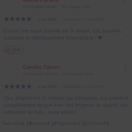
105
escapes réalisés
99
escapes notés
3 juin 2024
salle jouée le 1 juin 2024
Encore une super journée sur le terrain, fun, sportive,
culturelle et délicieusement énigmatique ! ❤️
Utile
Camille Tainon
364
escapes réalisés
357
escapes notés
6 juin 2024
salle jouée le 1 juin 2024
Tout simplement le meilleur jeu d'énigmes, une aventure
complètement épique avec des énigmes de qualité, des
bénévoles au top... Juste génial !
3/3
5
3
4,5
Énigmes
Scénario
Originalité
Difficulté