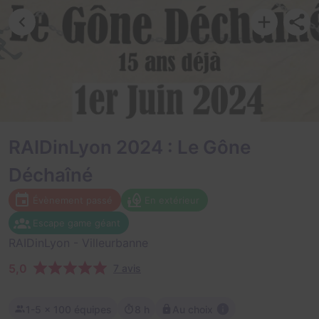
RAIDinLyon 2024 : Le Gône
Déchaîné
Évènement passé
En extérieur
Escape game géant
RAIDinLyon
- Villeurbanne
5,0
7 avis
1-5
× 100 équipes
8 h
Au choix