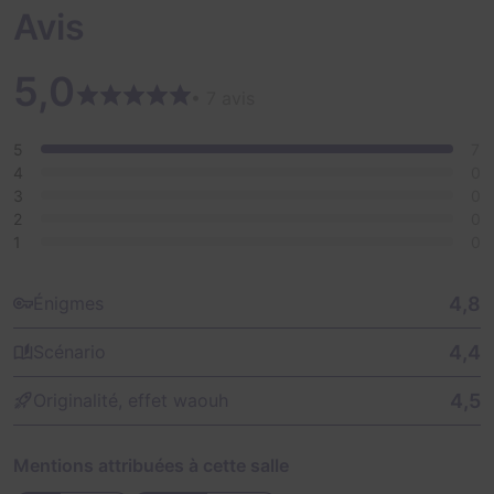
« on a jusqu'à 18h pour refaire une maquette sinon pas
Avis
de publication ! »
5,0
Pas de temps à perdre, vous enfilez votre veste,
• 7 avis
saisissez votre carte de journaliste flambant neuve, et
c'est parti pour une course contre la montre !
5
7
4
0
3
0
2
0
1
0
4,8
Énigmes
4,4
Scénario
4,5
Originalité, effet waouh
Mentions attribuées à cette salle