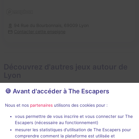
94 Rue du Bourbonnais,
69009 Lyon
Contacter cette enseigne
Découvrez d'autres jeux autour de
Lyon
🍪 Avant d'accéder à The Escapers
Nous et nos
partenaires
utilisons des cookies pour :
75 min
vous permettre de vous inscrire et vous connecter sur The
Escapers (nécessaire au fonctionnement)
La Chambre de Swan
Bon vent, Ma
mesurer les statistiques d'utilisation de The Escapers pour
Le Casse-Tête Delaunay
- Lyon
comprendre comment la plateforme est utilisée et
Zupple
- Lyon