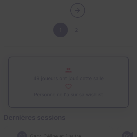
1
2
49 joueurs ont joué cette salle
Personne ne l'a sur sa wishlist
Dernières sessions
CB
Gary, Céline et 1 autre
BS
A