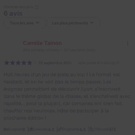
Contrôle des avis
6 avis
Camille Tainon
364
escapes réalisés
357
escapes notés
19 septembre 2021
salle jouée le 5 juin 2021
Huit heures d'un jeu de piste au top ! Le format est
haletant, et on ne voit pas le temps passer. Les
énigmes permettent de découvrir Lyon, s'inscrivent
dans le thème global de la chasse, et s'enchaînent avec
rapidité... pour la plupart, car certaines ont bien fait
chauffer nos neurones. Hâte de participer à la
prochaine édition !
3/3
5
4,5
4,5
Énigmes
Scénario
Originalité
Difficulté