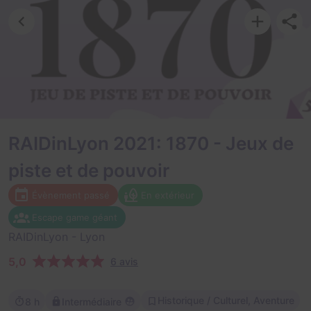
RAIDinLyon 2021: 1870 - Jeux de
piste et de pouvoir
Évènement passé
En extérieur
Escape game géant
RAIDinLyon
- Lyon
5,0
6 avis
Historique / Culturel, Aventure
8 h
Intermédiaire