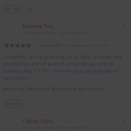
1
Utile
Mélanie Tnn
179
escapes réalisés
39
escapes notés
2 octobre 2021
salle jouée le 5 juin 2021
Le meilleur jeu de piste que j'ai pu faire, le niveau des
énigmes est parfait avec et un format qui tient en
haleine jusqu'à la fin - je ne me suis pas ennuyée un
seul instant !
2/3
5
4
4
Énigmes
Scénario
Originalité
Difficulté
Utile
Cécile Colin
39
escapes réalisés
34
escapes notés