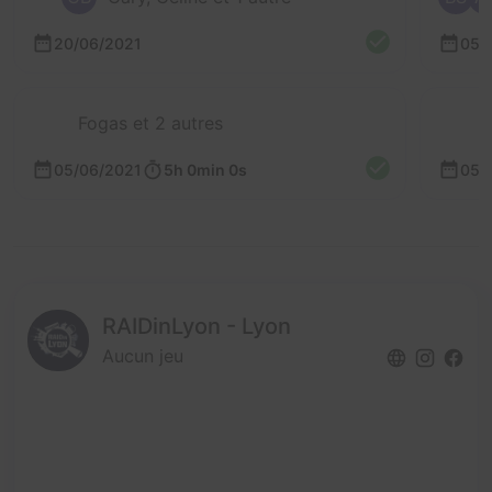
20/06/2021
05/
Fogas et 2 autres
05/06/2021
5h 0min 0s
05/
RAIDinLyon - Lyon
Aucun jeu