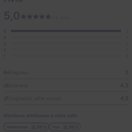
dans le monde politique, il est parfois utile d'avoir un
poing de fer dans un gant de soie.
5,0
• 6 avis
RAIDinLyon 2021, notre nouvelle aventure : 1870, jeux
de piste et de pouvoir.
5
6
4
0
3
0
2
0
1
0
5
Énigmes
4,5
Scénario
4,5
Originalité, effet waouh
Mentions attribuées à cette salle
Immersion
50 %
Fun
50 %