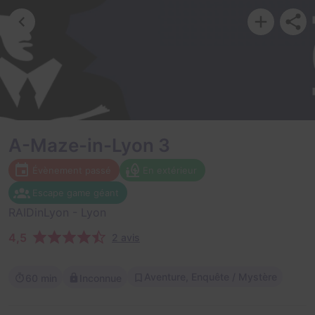
A-Maze-in-Lyon 3
Évènement passé
En extérieur
Escape game géant
RAIDinLyon
- Lyon
4,5
2 avis
Aventure, Enquête / Mystère
60 min
Inconnue