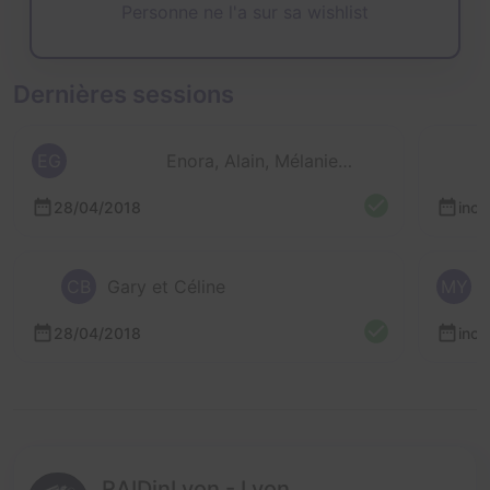
Personne ne l'a sur sa wishlist
Dernières sessions
EG
Enora, Alain, Mélanie, Etienne et 1 autre
28/04/2018
inc
CB
Gary et Céline
MY
28/04/2018
inc
RAIDinLyon - Lyon