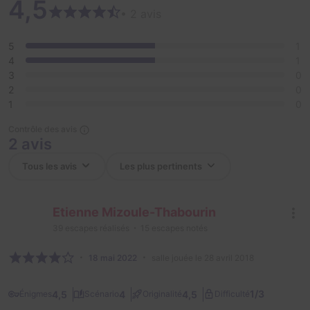
4,5
• 2 avis
5
1
4
1
3
0
2
0
1
0
Contrôle des avis
2 avis
Etienne Mizoule-Thabourin
39
escapes réalisés
15
escapes notés
18 mai 2022
salle jouée le 28 avril 2018
1/3
4,5
4
4,5
Énigmes
Scénario
Originalité
Difficulté