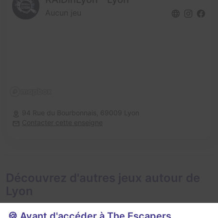
Aucun jeu
94 Rue du Bourbonnais,
69009 Lyon
Contacter cette enseigne
Découvrez d'autres jeux autour de
Lyon
🍪 Avant d'accéder à The Escapers