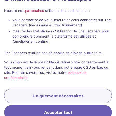
Nous et nos
partenaires
utilisons des cookies pour :
75 min
vous permettre de vous inscrire et vous connecter sur The
Escapers (nécessaire au fonctionnement)
La Chambre de Swan
Bon vent, Ma
mesurer les statistiques d'utilisation de The Escapers pour
Le Casse-Tête Delaunay
- Lyon
comprendre comment la plateforme est utilisée et
Zupple
- Lyon
4,9 / 5
294 avis
l'améliorer en continu
2 - 5
Intermédiaire
The Escapers n'utilise pas de cookie de ciblage publicitaire.
4 - 10
Fantastique, Enquête / Mystère
34€ - 52€
Vous disposez de la possibilité de retirer votre consentement à
tout moment en vous rendant dans notre page CGU en bas du
site. Pour en savoir plus, visitez notre
politique de
confidentialité
.
Uniquement nécessaires
Accepter tout