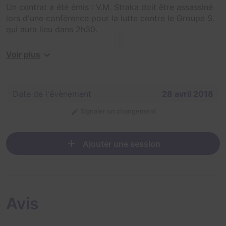
Un contrat a été émis : V.M. Straka doit être assassiné
lors d'une conférence pour la lutte contre le Groupe S.
qui aura lieu dans 2h30.
Vous disposez de ce créneau pour enquêter, identifier
Voir plus
l'assassin et empêcher le meurtre.
Serez-vous à la hauteur de cette mission ?
Date de l'évènement
28 avril 2018
Signaler un changement
Ajouter une session
Avis