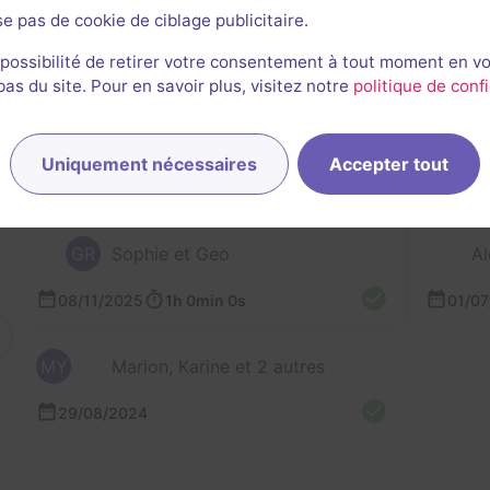
se pas de cookie de ciblage publicitaire.
 possibilité de retirer votre consentement à tout moment en v
s du site. Pour en savoir plus, visitez notre
politique de confi
rnières sessions
Uniquement nécessaires
Accepter tout
GR
Sophie et Geo
Al
08/11/2025
1h 0min 0s
01/0
MY
Marion, Karine et 2 autres
29/08/2024