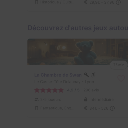
Historique / Culturel
29,9€ - 37,9€
Découvrez d'autres jeux autou
75 min
La Chambre de Swan
Le Casse-Tête Delaunay
- Lyon
4,9 / 5
296 avis
2-5 joueurs
Intermédiaire
Fantastique, Enquête / Mystère
34€ - 52€