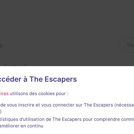
s
Sophie T
92
escapes réalisés
85
escapes notés
19
avis utiles
accéder à The Escapers
20 janvier 2026
salle jouée le 8 novembre 2025
ires
utilisons des cookies pour :
de vous inscrire et vous connecter sur The Escapers (nécessa
)
1
tistiques d'utilisation de The Escapers pour comprendre comm
l'améliorer en continu