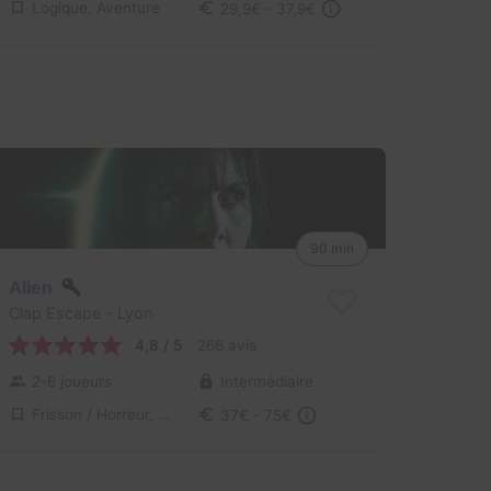
Logique, Aventure
29,9€ - 37,9€
90 min
Alien
Clap Escape
- Lyon
4,8 / 5
266 avis
2-6 joueurs
Intermédiaire
Frisson / Horreur, Science-Fiction
37€ - 75€