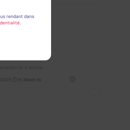
ous rendant dans
dentialité
.
exandre et 4 autres
7/2025
1h 30min 0s