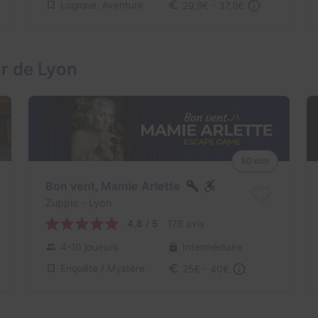
Logique, Aventure
29,9€ - 37,9€
r de Lyon
90 min
Bon vent, Mamie Arlette
Zupple
- Lyon
4,8 / 5
176 avis
4-10 joueurs
Intermédiaire
Enquête / Mystère
25€ - 40€