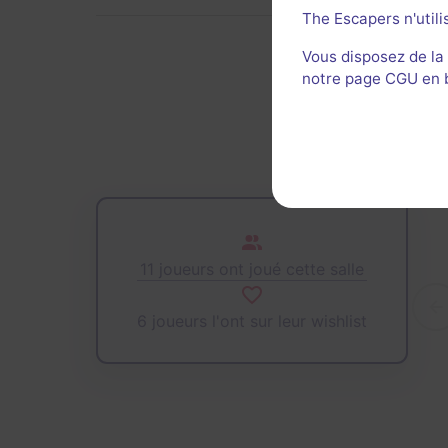
The Escapers n'utili
Vous disposez de la
notre page CGU en ba
De
11 joueurs ont joué cette salle
6 joueurs l'ont sur leur wishlist