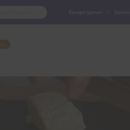
Escape games
Commu
 box