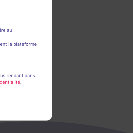
ire au
ent la plateforme
ous rendant dans
dentialité
.