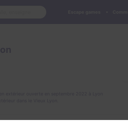
Escape games
Commu
yon
e en extérieur ouverte en septembre 2022 à Lyon
érieur dans le Vieux Lyon
.
 Jeu Visite