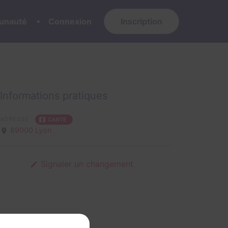
nauté
Connexion
Inscription
Informations pratiques
ADRESSE
CARTE
69000 Lyon
Signaler un changement