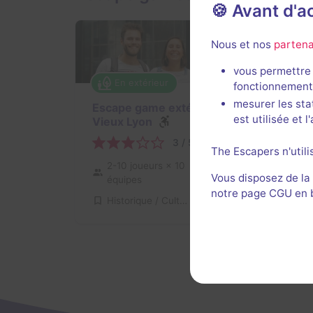
🍪 Avant d'
Nous et nos
partena
vous permettre 
En extérieur
2 h
fonctionnement
mesurer les sta
Escape game extérieur dans le
est utilisée et 
Vieux Lyon
3 / 5
2 avis
The Escapers n'utili
2-10 joueurs
× 10
Pour débuter
Vous disposez de la
équipes
notre page CGU en ba
Historique / Culturel
26€