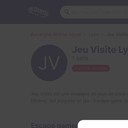
Auvergne-Rhône-Alpes
Lyon
Jeu Visite
Jeu Visite L
1 salle
Franchise Jeu Visite
Jeu Visite est une enseigne de jeux de pist
(Rhône) qui propose un jeu :
Escape game ext
Escape games en extérieur de