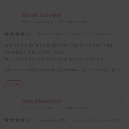
Benoit Leveque
89
escapes réalisés
63
escapes notés
25 janvier 2026
salle jouée le 25 janvier 2026
Une bonne salle pour débuter, pas forcément très
compliqué mais c’était cool.
On aurait aimé une session un peu plus longue
4
4
4
3,5
Décor et son
Énigmes
Scénario
Originalité
Difficult
Utile
Gary Blanchard
56
escapes réalisés
24
escapes notés
2 novembre 2025
salle jouée le 2 novembre 2025