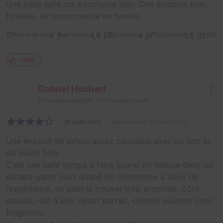
Une belle salle qui s'enchaine bien. Des énigmes bien
ficelées. Je recommande en famille.
4
4,5
4
3,5
Décor et son
Énigmes
Scénario
Originalité
Diffic
Utile
Gabriel Hochart
85
escapes réalisés
72
escapes notés
26 août 2025
salle jouée le 26 août 2025
Une évasion de prison assez classique avec du bon et
du moins bon.
C’est une salle sympa à faire quand on débute dans les
escape game mais quand on commence à avoir de
l’expérience, on peut la trouver trop simpliste. Côté
accueil, rien à dire c’était parfait, comme souvent chez
Enigmatic.