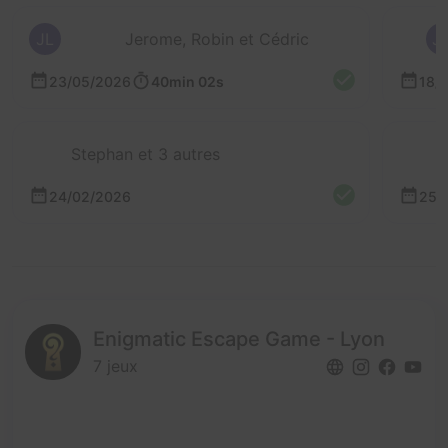
JL
Jerome, Robin et Cédric
J
23/05/2026
40min 02s
18/
Stephan et 3 autres
24/02/2026
25/
Enigmatic Escape Game - Lyon
7 jeux