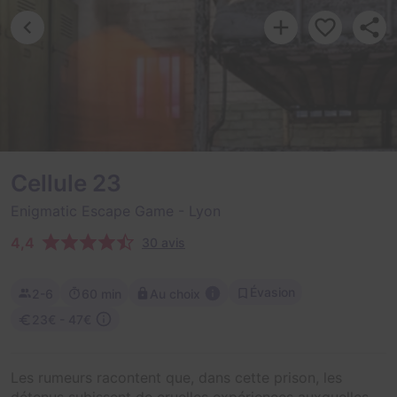
Cellule 23
Enigmatic Escape Game
- Lyon
4,4
30 avis
Évasion
2-6
60 min
Au choix
23€ - 47€
Les rumeurs racontent que, dans cette prison, les