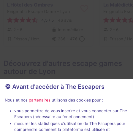
L'Hôtel des Ombres
La Malédicti
Enigmatic Escape Game
- Lyon
Enigmatic Es
4,5 / 5
46 avis
2 - 6
Intermédiaire
2 - 6
Frisson / Horreur
23€ - 47€
Découvrez d'autres escape games
autour de Lyon
🍪 Avant d'accéder à The Escapers
Nous et nos
partenaires
utilisons des cookies pour :
75 min
vous permettre de vous inscrire et vous connecter sur The
Escapers (nécessaire au fonctionnement)
La Chambre de Swan
Bon vent, Ma
mesurer les statistiques d'utilisation de The Escapers pour
Le Casse-Tête Delaunay
- Lyon
comprendre comment la plateforme est utilisée et
Zupple
- Lyon