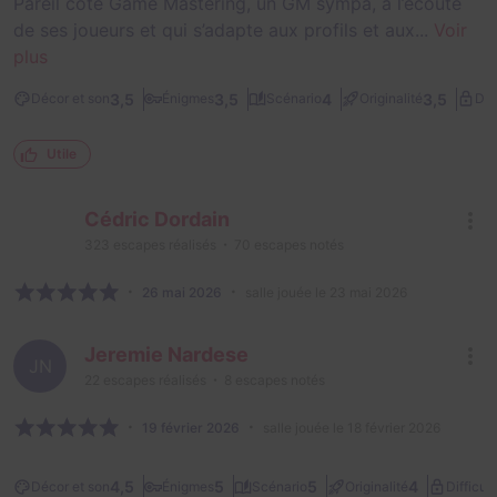
Pareil côté Game Mastering, un GM sympa, à l’écoute
de ses joueurs et qui s’adapte aux profils et aux...
Voir
plus
3,5
3,5
4
3,5
Décor et son
Énigmes
Scénario
Originalité
Dif
Utile
Cédric Dordain
323
escapes réalisés
70
escapes notés
26 mai 2026
salle jouée le 23 mai 2026
Jeremie Nardese
JN
22
escapes réalisés
8
escapes notés
19 février 2026
salle jouée le 18 février 2026
4,5
5
5
4
Décor et son
Énigmes
Scénario
Originalité
Difficult