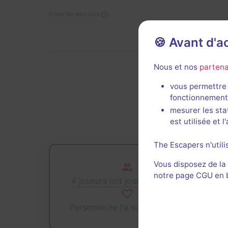
Contrôle des avis
🍪 Avant d'
Nous et nos
partena
vous permettre 
De
fonctionnement
mesurer les sta
est utilisée et 
The Escapers n'utili
Vous disposez de la
notre page CGU en ba
4 joueurs ont joué cette salle
Personne ne l'a sur sa wishlist