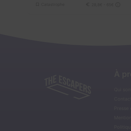
Catastrophe
28,8€ - 65€
À p
Qui so
Contact
Presse
Mentio
Politiqu