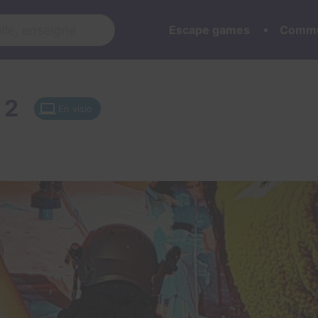
Escape games
Commu
r 2
En visio