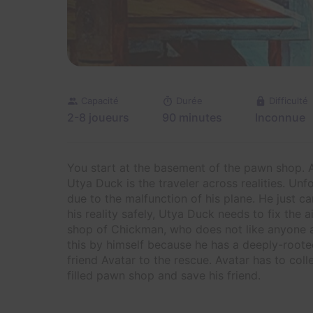
Capacité
Durée
Difficulté
2-8 joueurs
90 minutes
Inconnue
You start at the basement of the pawn shop. A
Utya Duck is the traveler across realities. Unfo
due to the malfunction of his plane. He just c
his reality safely, Utya Duck needs to fix the 
shop of Chickman, who does not like anyone 
this by himself because he has a deeply-rooted
friend Avatar to the rescue. Avatar has to coll
filled pawn shop and save his friend.