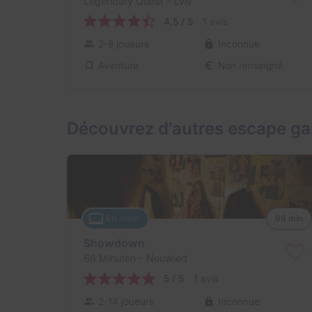
Legendary Quest
- Lviv
4,5 / 5
1 avis
2-8 joueurs
Inconnue
Aventure
Non renseigné
Découvrez d'autres escape ga
En visio
99 min
Showdown
66 Minuten
- Neuwied
5 / 5
1 avis
2-14 joueurs
Inconnue