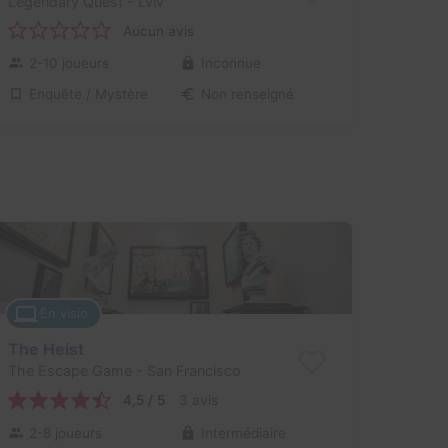
Legendary Quest
- Lviv
Aucun avis
2-10 joueurs
Inconnue
Enquête / Mystère
Non renseigné
En visio
The Heist
The Escape Game
- San Francisco
4,5 / 5
3 avis
2-8 joueurs
Intermédiaire