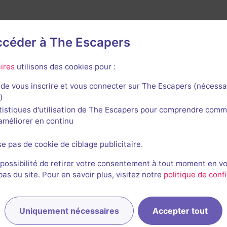
accéder à The Escapers
ires
utilisons des cookies pour :
de vous inscrire et vous connecter sur The Escapers (nécessa
rnières sessions
)
tistiques d'utilisation de The Escapers pour comprendre comm
l'améliorer en continu
se pas de cookie de ciblage publicitaire.
 possibilité de retirer votre consentement à tout moment en v
s du site. Pour en savoir plus, visitez notre
politique de confi
HS
Heiner, Magritte et 2 autres
22/09/2022
59min 30s
Uniquement nécessaires
Accepter tout