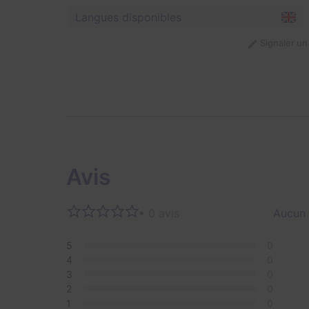
Langues disponibles
Signaler u
Avis
• 0 avis
Aucun 
5
0
4
0
3
0
2
0
1
0