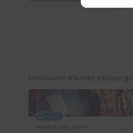
Découvrez d'autres escape g
En visio
Project Avatar: Stalker