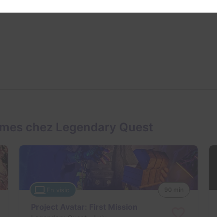
ames chez Legendary Quest
En visio
90 min
Project Avatar: First Mission