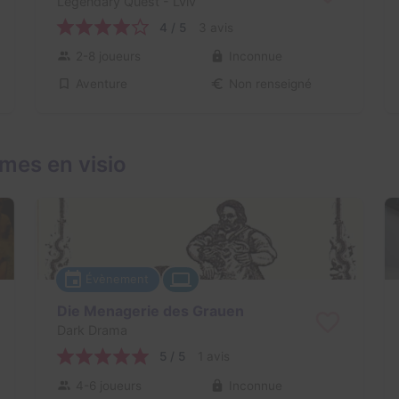
Legendary Quest
- Lviv
4 / 5
3 avis
2-8 joueurs
Inconnue
Aventure
Non renseigné
mes en visio
Évènement
Die Menagerie des Grauen
Dark Drama
5 / 5
1 avis
4-6 joueurs
Inconnue