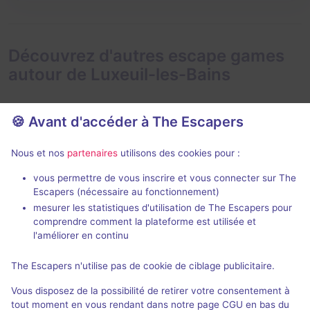
Découvrez d'autres escape games
autour de Luxeuil-les-Bains
🍪 Avant d'accéder à The Escapers
Nous et nos
partenaires
utilisons des cookies pour :
vous permettre de vous inscrire et vous connecter sur The
Le sabot'heure
Evolus
Escapers (nécessaire au fonctionnement)
U Solve
- Veso
U Solve
- Vesoul
mesurer les statistiques d'utilisation de The Escapers pour
comprendre comment la plateforme est utilisée et
4,6 / 5
29 avis
l'améliorer en continu
2 - 6
2 - 6
Pour débuter
Enquête / Mystère
21€ - 36€
The Escapers n'utilise pas de cookie de ciblage publicitaire.
Vous disposez de la possibilité de retirer votre consentement à
tout moment en vous rendant dans notre page CGU en bas du