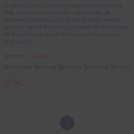
Du début à la fin, c’était tout simplement inoubliable.
Déjà, l’arrivée avec les jardins : magnifique… et
légèrement trompeuse, parce que quelques minutes
plus tard, devant la maison, ton niveau de stress passe
de “petite balade sympa” à “pourquoi j’ai payé pour
avoir peur ?”.
Sans trop...
Voir plus
2
5
5
5
5
Décor et son
Énigmes
Scénario
Originalité
Difficulté
Utile
1