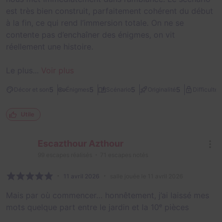
est très bien construit, parfaitement cohérent du début
à la fin, ce qui rend l’immersion totale. On ne se
contente pas d’enchaîner des énigmes, on vit
réellement une histoire.
Le plus...
Voir plus
3
5
5
5
5
Décor et son
Énigmes
Scénario
Originalité
Difficulté
Utile
Escazthour Azthour
99
escapes réalisés
71
escapes notés
11 avril 2026
salle jouée le 11 avril 2026
Mais par où commencer… honnêtement, j’ai laissé mes
mots quelque part entre le jardin et la 10ᵉ pièces