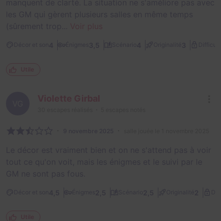
manquent de clarté. La situation ne s'améliore pas avec
les GM qui gèrent plusieurs salles en même temps
(sûrement trop...
Voir plus
4
3,5
4
3
Décor et son
Énigmes
Scénario
Originalité
Difficult
Utile
Violette Girbal
VG
30
escapes réalisés
5
escapes notés
9 novembre 2025
salle jouée le 1 novembre 2025
Le décor est vraiment bien et on ne s'attend pas à voir
tout ce qu'on voit, mais les énigmes et le suivi par le
GM ne sont pas fous.
4,5
2,5
2,5
2
Décor et son
Énigmes
Scénario
Originalité
Dif
Utile