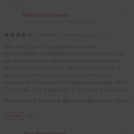
Maxime Bienvenu
1341
escapes réalisés
1316
escapes notés
11 juin 2024
salle jouée le 11 juin 2024
Salle harry potter sympathique sans être
révolutionnaire. La dernière salle en particulier est un
peu décevante avec des décors bien en dessous du
reste. Les énigmes sont ok sans être incroyables. À
faire si vous êtes fan du sorcier à lunettes, vous
passerez un bon moment. Privilégiez cependant d’être
2 ou 3 max, il n’y a pas assez à faire pour 4 personnes.
3,5
4
4
2
Décor et son
Énigmes
Scénario
Originalité
Difficult
2
Utile
Tom Hendriksen