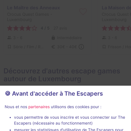
Le Maître des Anneaux
La Maison d
Crocus Quest Games
-
Crocus Quest
Luxembourg
Luxembourg
4 / 5
27 avis
3 - 6
Intermédiaire
3 - 6
Série / Film / Roman
30€ - 40€
Découvrez d'autres escape games
autour de Luxembourg
🍪 Avant d'accéder à The Escapers
Nous et nos
partenaires
utilisons des cookies pour :
Action game
vous permettre de vous inscrire et vous connecter sur The
Escapers (nécessaire au fonctionnement)
Prison Island
L'Académie d
mesurer les statistiques d'utilisation de The Escapers pour