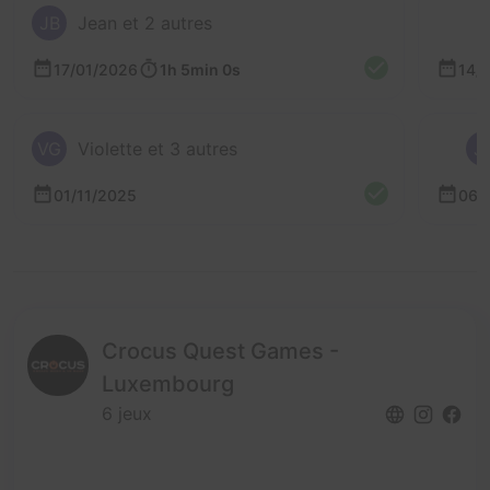
JB
Jean et 2 autres
17/01/2026
1h 5min 0s
14/
VG
Violette et 3 autres
J
01/11/2025
06/
Crocus Quest Games -
Luxembourg
6 jeux