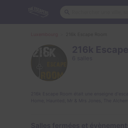
Luxembourg
216k Escape Room
216k Escap
6 salles
216k Escape Room était une enseigne d'esca
Home
,
Haunted
,
Mr & Mrs Jones
,
The Alchem
Salles fermées et évènemen