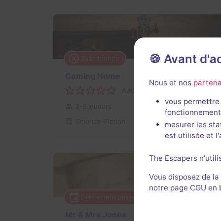
🍪 Avant d'
Salle fermée
Coming Home
Nous et nos
partena
Aucun avis
vous permettre 
2-5 joueurs
Inconnue
fonctionnement
Science-Fiction
mesurer les sta
est utilisée et 
The Escapers n'utili
Vous disposez de la
notre page CGU en ba
Évènement passé
50 min
Mr & Mrs Jones