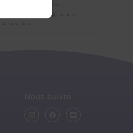
3,5 / 5
1 avis
2-6 joueurs
Inconnue
Fantastique
Nous suivre