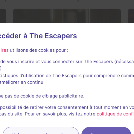
accéder à The Escapers
Salle fermée
Release Mlle Rose
ires
utilisons des cookies pour :
3,2 / 5
2 avis
de vous inscrire et vous connecter sur The Escapers (nécessa
2-7 joueurs
Intermédiaire
)
Enquête / Mystère
tistiques d'utilisation de The Escapers pour comprendre comm
l'améliorer en continu
se pas de cookie de ciblage publicitaire.
 possibilité de retirer votre consentement à tout moment en v
s du site. Pour en savoir plus, visitez notre
politique de confi
Salle fermée
Modern Art Gallery