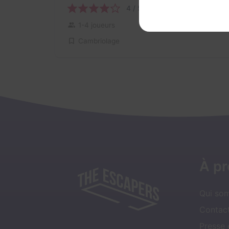
4 / 5
1 avis
Au choix
1-4 joueurs
Cambriolage
À p
Qui so
Contact
Presse