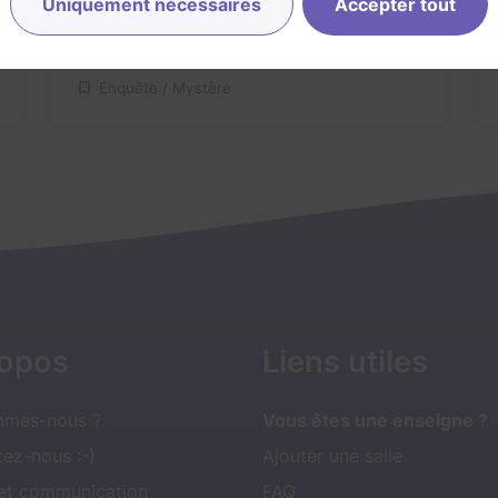
Uniquement nécessaires
Accepter tout
3,2 / 5
2 avis
2-5 joueurs
Intermédiaire
Enquête / Mystère
ropos
Liens utiles
mmes-nous ?
Vous êtes une enseigne ?
ez-nous :-)
Ajouter une salle
 et communication
FAQ