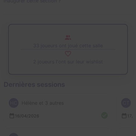
inaugurer cette section ?
33 joueurs ont joué cette salle
2 joueurs l'ont sur leur wishlist
Dernières sessions
HC
Hélène et 3 autres
CT
16/04/2026
17/