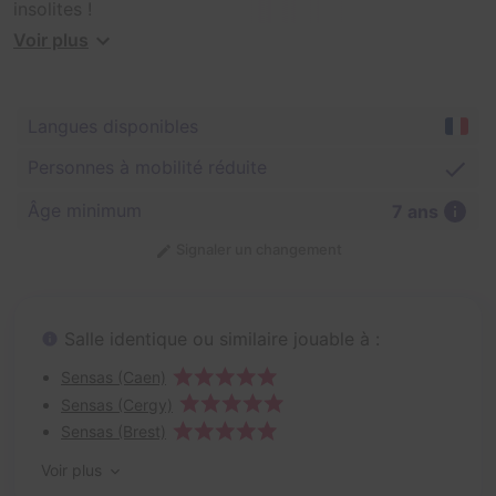
insolites !
Voir plus
Retrouvez-vous en famille, entre amis ou entre
collaborateurs, et tentez de relever nos défis
surprenants et amusants... dans une obscurité quasi-
Langues disponibles
totale. Une expérience que vous n'êtes pas près
d'oublier !
Personnes à mobilité réduite
Âge minimum
7 ans
Signaler un changement
Salle identique ou similaire jouable à :
Sensas (Caen)
Sensas (Cergy)
Sensas (Brest)
Voir plus