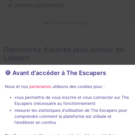
Contacter cette enseigne
C'est votre enseigne ?
Découvrez d'autres jeux autour de
Luisant
🍪 Avant d'accéder à The Escapers
Nous et nos
partenaires
utilisons des cookies pour :
vous permettre de vous inscrire et vous connecter sur The
Escapers (nécessaire au fonctionnement)
L'Héritage des Templiers
Rikers Island
mesurer les statistiques d'utilisation de The Escapers pour
ClockWise
- Chartres
comprendre comment la plateforme est utilisée et
ClockWise
- C
4,8 / 5
142 avis
l'améliorer en continu
2 - 6
Intermédiaire