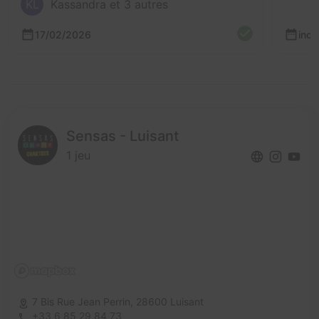
KL
Kassandra et 3 autres
17/02/2026
inc
Sensas - Luisant
1 jeu
7 Bis Rue Jean Perrin,
28600 Luisant
+33 6 85 29 84 73