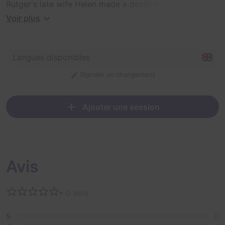
Rutger's late wife Helen made a death-bed confession
– her husband had a special room where he performed
Voir plus
his darkest and unspeakable works... Navigate the
madness in the remains of the Oakridge Lunatic Asylum
and solve the case – if you can.
Langues disponibles
Signaler un changement
Ajouter une session
Avis
• 0 avis
5
0