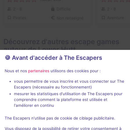
2 - 8
Difficile
2 - 8
Pirates
Aventure
Non renseigné
Découvrez d'autres escape games
autour de Lower Hutt
🍪 Avant d'accéder à The Escapers
Nous et nos
partenaires
utilisons des cookies pour :
vous permettre de vous inscrire et vous connecter sur The
90 min
Escapers (nécessaire au fonctionnement)
mesurer les statistiques d'utilisation de The Escapers pour
Atlantis
Ancient Tem
comprendre comment la plateforme est utilisée et
Escape Mate
- Wellington
Escape Mate
-
l'améliorer en continu
3,5 / 5
1 avis
The Escapers n'utilise pas de cookie de ciblage publicitaire.
4 - 16
Inconnue
2 - 6
Vous disposez de la possibilité de retirer votre consentement à
Science-Fiction
Aventure
Non renseigné