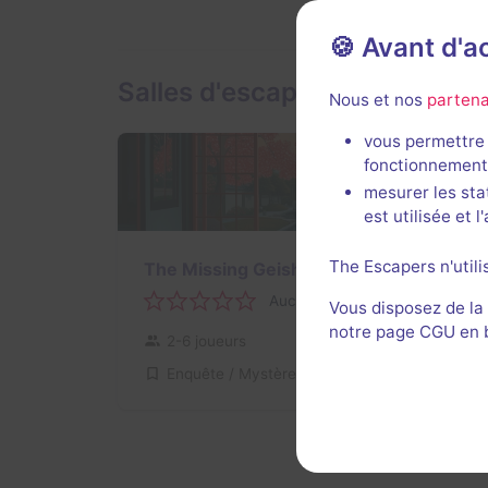
🍪 Avant d'
Salles d'escape game de Exi
Nous et nos
partena
vous permettre 
fonctionnement
mesurer les sta
est utilisée et 
The Escapers n'utili
The Missing Geisha
Aucun avis
Vous disposez de la
notre page CGU en ba
2-6 joueurs
Pour débuter
Enquête / Mystère
30€ - 45€