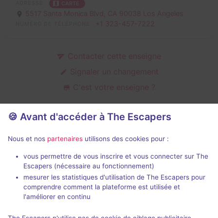
ADRESSE
CARTE
5517 Santa Monica Blvd,
CA 90038 Los Angeles
+1 323-457-7222
NUMÉRO DE TÉLÉPHONE
Contacter cette enseigne
Signaler un changement
C'est votre enseigne ?
🍪 Avant d'accéder à The Escapers
Salles d'escape game de Quest
Nous et nos
partenaires
utilisons des cookies pour :
Room
vous permettre de vous inscrire et vous connecter sur The
Escapers (nécessaire au fonctionnement)
mesurer les statistiques d'utilisation de The Escapers pour
comprendre comment la plateforme est utilisée et
l'améliorer en continu
1 h 40 min