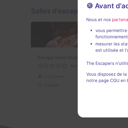
🍪 Avant d'
Salles d'escape game de Mist
Nous et nos
partena
vous permettre 
fonctionnement
mesurer les sta
est utilisée et 
Escape from Godot
The Escapers n'utili
Aucun avis
Vous disposez de la
1-8 joueurs
Inconnue
notre page CGU en ba
Logique
Non renseigné