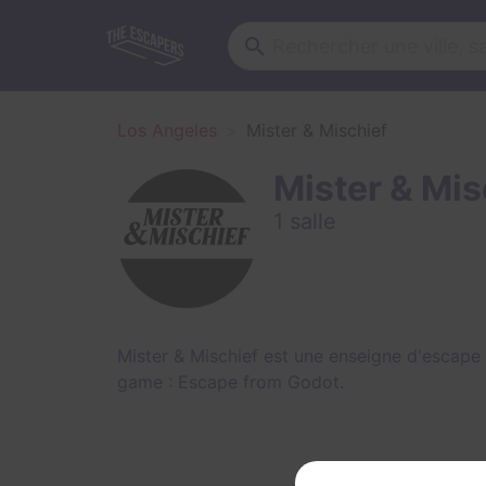
Los Angeles
Mister & Mischief
Mister & Mis
1 salle
Mister & Mischief est une enseigne d'escape
game :
Escape from Godot
.