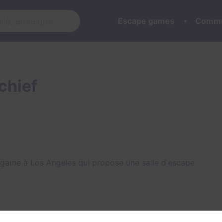
Escape games
Commu
chief
 game à Los Angeles qui propose une salle d'escape