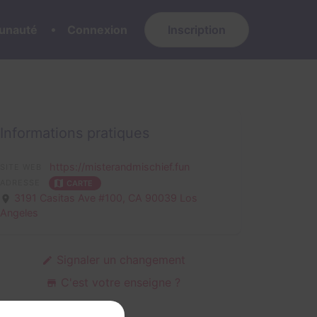
nauté
Connexion
Inscription
Informations pratiques
https://misterandmischief.fun
SITE WEB
ADRESSE
CARTE
3191 Casitas Ave #100,
CA 90039 Los
Angeles
Signaler un changement
C'est votre enseigne ?