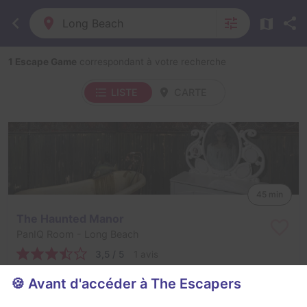
Long Beach
1 Escape Game
correspondant à votre recherche
LISTE
CARTE
45 min
The Haunted Manor
PanIQ Room
- Long Beach
3,5 / 5
1 avis
2 - 7
Pour débuter
🍪 Avant d'accéder à The Escapers
Frisson / Horreur
$38 - $45