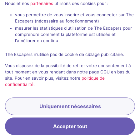
Nous et nos
partenaires
utilisons des cookies pour :
vous permettre de vous inscrire et vous connecter sur The
Escapers (nécessaire au fonctionnement)
1
autre salle correspondant à votre recherche est
mesurer les statistiques d'utilisation de The Escapers pour
disponible autour de
Long Beach
.
comprendre comment la plateforme est utilisée et
l'améliorer en continu
Étendre la recherche
The Escapers n'utilise pas de cookie de ciblage publicitaire.
Vous disposez de la possibilité de retirer votre consentement à
tout moment en vous rendant dans notre page CGU en bas du
site. Pour en savoir plus, visitez notre
politique de
confidentialité
.
Uniquement nécessaires
Accepter tout
Accueil
Recherche
Connexion
Menu