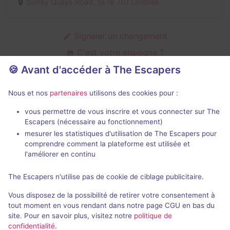
Surrey Quays Road,
SE16 7PJ Londres
Signaler un changement
C'est votre enseigne ?
🍪 Avant d'accéder à The Escapers
Nous et nos
partenaires
utilisons des cookies pour :
Jeux immersifs de Phantom Peak
vous permettre de vous inscrire et vous connecter sur The
Escapers (nécessaire au fonctionnement)
mesurer les statistiques d'utilisation de The Escapers pour
comprendre comment la plateforme est utilisée et
l'améliorer en continu
Jeu immersif
5 h
The Escapers n'utilise pas de cookie de ciblage publicitaire.
Phantom Peak
Vous disposez de la possibilité de retirer votre consentement à
4,9 / 5
16 avis
tout moment en vous rendant dans notre page CGU en bas du
site. Pour en savoir plus, visitez notre
politique de
1 - 8
Pour débuter
confidentialité
.