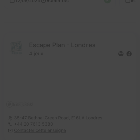
12/06/2023
50min 13s
inc
Escape Plan - Londres
4 jeux
35-47 Bethnal Green Road,
E16LA Londres
+44 20 7613 5380
Contacter cette enseigne