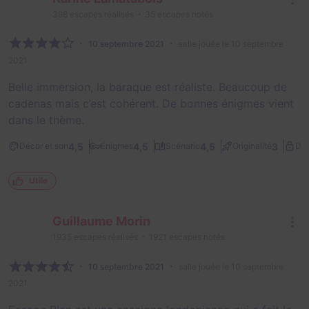
398
escapes réalisés
35
escapes notés
10 septembre 2021
salle jouée le 10 septembre
2021
Belle immersion, la baraque est réaliste. Beaucoup de
cadenas mais c’est cohérent. De bonnes énigmes vient
dans le thème.
4,5
4,5
4,5
3
Décor et son
Énigmes
Scénario
Originalité
Dif
Utile
Guillaume Morin
1935
escapes réalisés
1921
escapes notés
10 septembre 2021
salle jouée le 10 septembre
2021