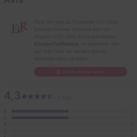
Pour les jeux au Royaume-Uni, vous
pourrez trouver d'autres avis (en
anglais 🇬🇧) chez notre partenaire
EscapeTheReview
, un excellent site
qui liste tous les escape games
existants dans ce pays.
Lire les avis sur ce jeu
4,3
• 2 avis
5
1
4
1
3
0
2
0