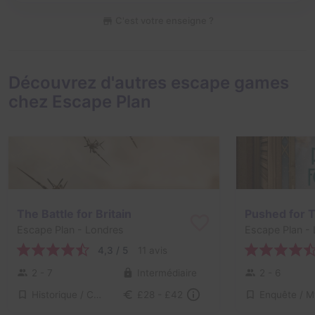
C'est votre enseigne ?
Découvrez d'autres escape games
chez Escape Plan
The Battle for Britain
Pushed for 
Escape Plan
- Londres
Escape Plan
- 
4,3 / 5
11 avis
2 - 7
Intermédiaire
2 - 6
Historique / Culturel
£28 - £42