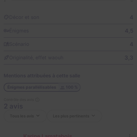
1
0
4
Décor et son
4,5
Énigmes
4
Scénario
3,3
Originalité, effet waouh
Mentions attribuées à cette salle
Énigmes parallélisables
100 %
Contrôle des avis
2 avis
Karine Lamatabois