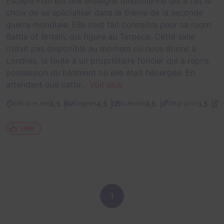
Escape Plan est une enseigne londonienne qui a fait le
choix de se spécialiser dans le thème de la seconde
guerre mondiale. Elle s’est fait connaître pour sa room
Battle of Britain, qui figure au Terpeca. Cette salle
n’était pas disponible au moment où nous étions à
Londres, la faute à un propriétaire foncier qui a repris
possession du bâtiment où elle était hébergée. En
attendant que cette...
Voir plus
3,5
4,5
3,5
3,5
Décor et son
Énigmes
Scénario
Originalité
D
Utile
1