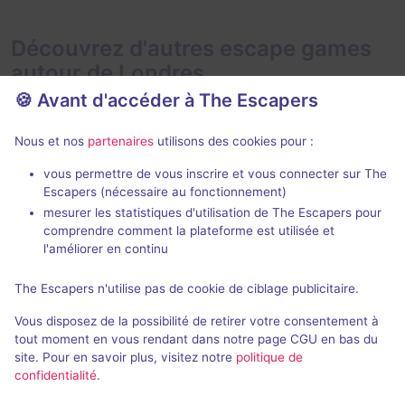
Découvrez d'autres escape games
autour de Londres
🍪 Avant d'accéder à The Escapers
Nous et nos
partenaires
utilisons des cookies pour :
vous permettre de vous inscrire et vous connecter sur The
Jeu immer
Escapers (nécessaire au fonctionnement)
mesurer les statistiques d'utilisation de The Escapers pour
cQ Origenes
Phantom Pe
comprendre comment la plateforme est utilisée et
Phantom Peak
clueQuest
- Londres
l'améliorer en continu
4,6 / 5
44 avis
The Escapers n'utilise pas de cookie de ciblage publicitaire.
1 - 8
2 - 6
× 2 salles
Difficile
Vous disposez de la possibilité de retirer votre consentement à
Science-Fiction
£25 - £35
tout moment en vous rendant dans notre page CGU en bas du
site. Pour en savoir plus, visitez notre
politique de
confidentialité
.