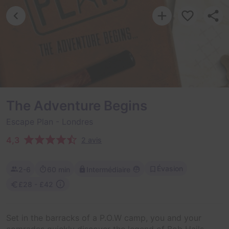
The Adventure Begins
Escape Plan
- Londres
4,3
2 avis
Évasion
2-6
60 min
Intermédiaire
£28 - £42
Set in the barracks of a P.O.W camp, you and your
comrades quickly discover the legend of Bob Hails –