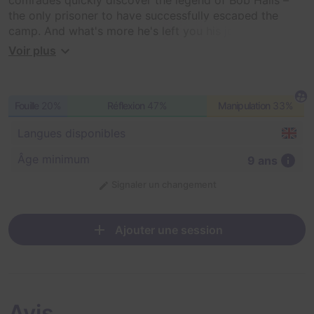
the only prisoner to have successfully escaped the
camp. And what's more he's left you his journal to help
you and your team evade the enemy and make your
Voir plus
own great escape. But do you have what it takes to
earn your freedom? If you're unsure which game to
play first or are bringing youngsters, we recommend
Fouille
20%
Réflexion
47%
Manipulation
33%
this one.
Langues disponibles
Âge minimum
9 ans
Signaler un changement
Ajouter une session
Avis