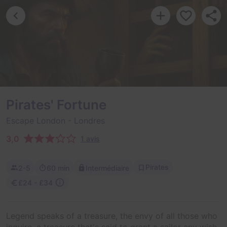
Pirates' Fortune
Escape London
- Londres
3,0
1 avis
Pirates
2-5
60 min
Intermédiaire
£24 - £34
Legend speaks of a treasure, the envy of all those who
inquire, a treasure that's said to grant a sailor any wish