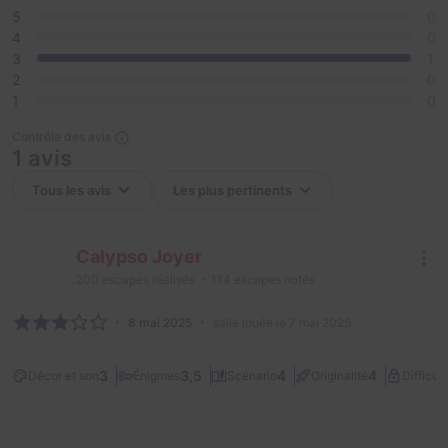
5
0
4
0
3
1
2
0
1
0
Contrôle des avis
1 avis
Calypso Joyer
200
escapes réalisés
114
escapes notés
8 mai 2025
salle jouée le 7 mai 2025
3
3,5
4
4
Décor et son
Énigmes
Scénario
Originalité
Difficult