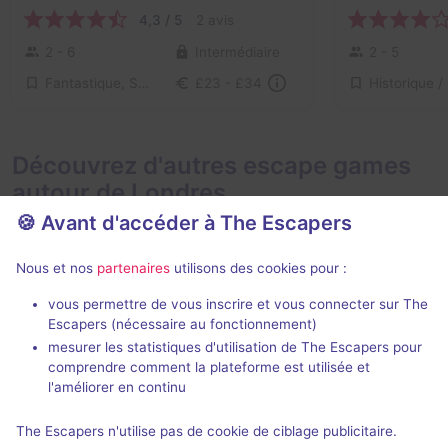
4,3 / 5
2 avis
2 - 6
Intermédiaire
2 - 5
Fantastique, Série / Film / Roman
£23 - £34
Découvrez d'autres escape games
autour de Londres
🍪 Avant d'accéder à The Escapers
Nous et nos
partenaires
utilisons des cookies pour :
vous permettre de vous inscrire et vous connecter sur The
Jeu immer
Escapers (nécessaire au fonctionnement)
mesurer les statistiques d'utilisation de The Escapers pour
cQ Origenes
Phantom Pe
comprendre comment la plateforme est utilisée et
Phantom Peak
clueQuest
- Londres
l'améliorer en continu
4,6 / 5
44 avis
The Escapers n'utilise pas de cookie de ciblage publicitaire.
1 - 8
2 - 6
× 2 salles
Difficile