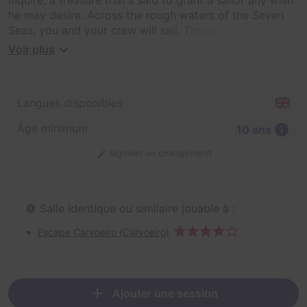
he may desire. Across the rough waters of the Seven
Seas, you and your crew will sail. Through the
obstacles and hurdles, follow the path and you will not
Voir plus
fail. You could be lost at sea, and missed forever. Will
you wager your luck? Or escape never?
Langues disponibles
Âge minimum
10 ans
Signaler un changement
Salle identique ou similaire jouable à :
Escape Carvoeiro (Carvoeiro)
Ajouter une session