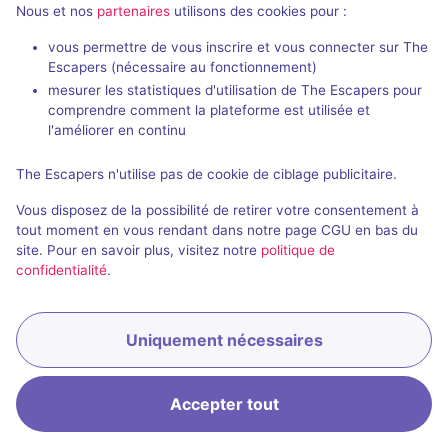
Nous et nos
partenaires
utilisons des cookies pour :
vous permettre de vous inscrire et vous connecter sur The
Escapers (nécessaire au fonctionnement)
mesurer les statistiques d'utilisation de The Escapers pour
comprendre comment la plateforme est utilisée et
l'améliorer en continu
Salle fermée
Da Vinci's Exploration
The Escapers n'utilise pas de cookie de ciblage publicitaire.
5 / 5
1 avis
Vous disposez de la possibilité de retirer votre consentement à
2 - 6
Inconnue
tout moment en vous rendant dans notre page CGU en bas du
site. Pour en savoir plus, visitez notre
politique de
Aventure
confidentialité
.
Uniquement nécessaires
Accepter tout
Accueil
Recherche
Connexion
Menu