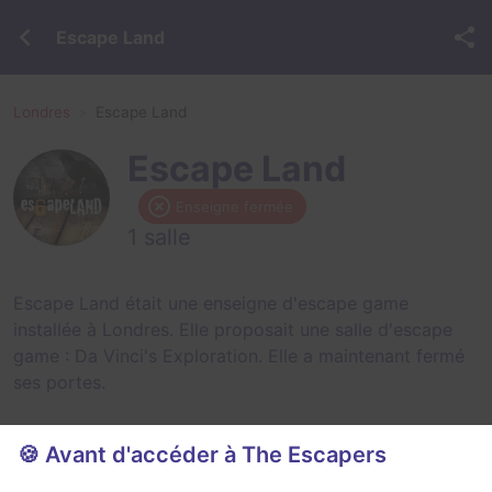
Escape Land
Londres
Escape Land
Escape Land
Enseigne fermée
1 salle
Escape Land était une enseigne d'escape game
installée à Londres. Elle proposait une salle d'escape
game :
Da Vinci's Exploration
. Elle a maintenant fermé
ses portes.
🍪 Avant d'accéder à The Escapers
Salles fermées de Escape Land