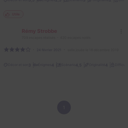
Utile
Rémy Strobbe
709
escapes réalisés
420
escapes notés
24 février 2021
salle jouée le 18 décembre 2019
3
4
4,5
4
Décor et son
Énigmes
Scénario
Originalité
Difficult
1