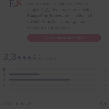
pourrez trouver d'autres avis (en
anglais 🇬🇧) chez notre partenaire
EscapeTheReview
, un excellent site
qui liste tous les escape games
existants dans ce pays.
Lire les avis sur ce jeu
3,3
• 3 avis
5
0
4
1
3
2
2
0
1
0
3,5
Décor et son