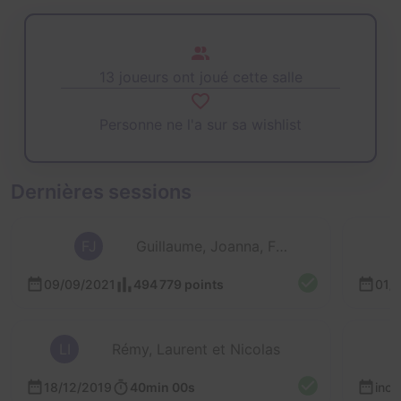
13 joueurs ont joué cette salle
Personne ne l'a sur sa wishlist
Dernières sessions
FJ
Guillaume, Joanna, Fred, Karine et 1 autre
09/09/2021
494 779 points
01/
LI
Rémy, Laurent et Nicolas
B
18/12/2019
40min 00s
inc