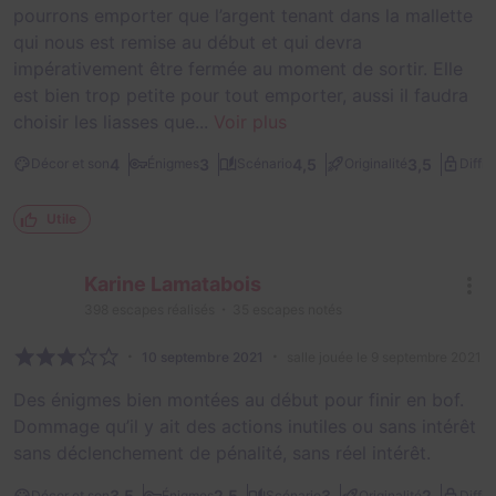
pourrons emporter que l’argent tenant dans la mallette
qui nous est remise au début et qui devra
impérativement être fermée au moment de sortir. Elle
est bien trop petite pour tout emporter, aussi il faudra
choisir les liasses que...
Voir plus
4
3
4,5
3,5
Décor et son
Énigmes
Scénario
Originalité
Diffic
Utile
Karine Lamatabois
398
escapes réalisés
35
escapes notés
10 septembre 2021
salle jouée le 9 septembre 2021
Des énigmes bien montées au début pour finir en bof.
Dommage qu’il y ait des actions inutiles ou sans intérêt
sans déclenchement de pénalité, sans réel intérêt.
3,5
2,5
3
2
Décor et son
Énigmes
Scénario
Originalité
Diffic