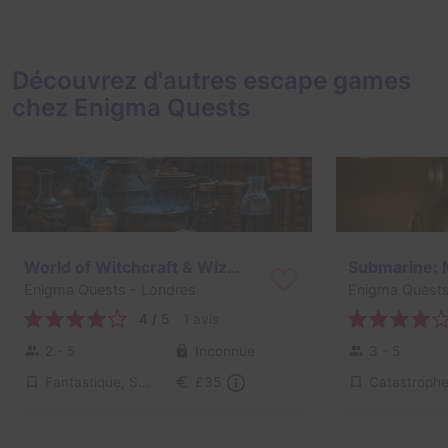
Découvrez d'autres escape games
chez Enigma Quests
World of Witchcraft & Wizardry
Enigma Quests
- Londres
Enigma Quest
4 / 5
1 avis
2 - 5
Inconnue
3 - 5
Fantastique, Série / Film / Roman
Catastroph
£35