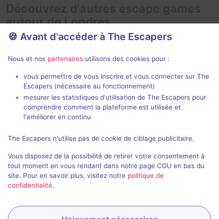
Découvrez d'autres escape games
autour de Londres
🍪 Avant d'accéder à The Escapers
Nous et nos
partenaires
utilisons des cookies pour :
vous permettre de vous inscrire et vous connecter sur The
Jeu immer
Escapers (nécessaire au fonctionnement)
mesurer les statistiques d'utilisation de The Escapers pour
cQ Origenes
Phantom Pe
comprendre comment la plateforme est utilisée et
Phantom Peak
clueQuest
- Londres
l'améliorer en continu
4,6 / 5
44 avis
The Escapers n'utilise pas de cookie de ciblage publicitaire.
1 - 8
2 - 6
× 2 salles
Difficile
Vous disposez de la possibilité de retirer votre consentement à
Science-Fiction
£25 - £35
tout moment en vous rendant dans notre page CGU en bas du
site. Pour en savoir plus, visitez notre
politique de
confidentialité
.