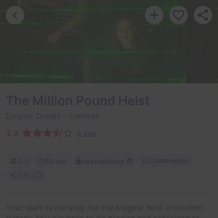
The Million Pound Heist
Enigma Quests
- Londres
3,3
3 avis
Cambriolage
3-5
60 min
Intermédiaire
£35
Your team is carrying out the biggest heist in modern
history. You will have to be precise and organised to