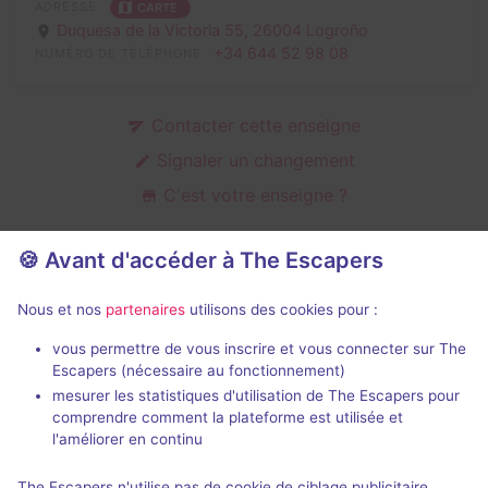
ADRESSE
CARTE
Duquesa de la Victoria 55,
26004 Logroño
+34 644 52 98 08
NUMÉRO DE TÉLÉPHONE
Contacter cette enseigne
Signaler un changement
C'est votre enseigne ?
🍪 Avant d'accéder à The Escapers
Salles d'escape game de La Abadia
Nous et nos
partenaires
utilisons des cookies pour :
Perdida
vous permettre de vous inscrire et vous connecter sur The
Escapers (nécessaire au fonctionnement)
mesurer les statistiques d'utilisation de The Escapers pour
comprendre comment la plateforme est utilisée et
l'améliorer en continu
70 min
The Escapers n'utilise pas de cookie de ciblage publicitaire.