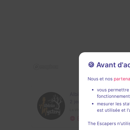
🍪 Avant d'
Nous et nos
partena
vous permettre 
Albizia Mystery - Livry
fonctionnement
2 jeux
mesurer les sta
est utilisée et 
La Vitardière,
14240 Livry
The Escapers n'utili