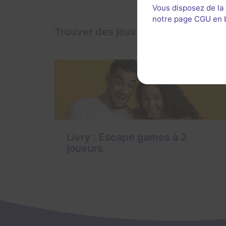
Vous disposez de la
notre page CGU en ba
Trouver des jeux à Livry
Livry : Escape games à 2
joueurs