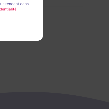
ous rendant dans
dentialité
.