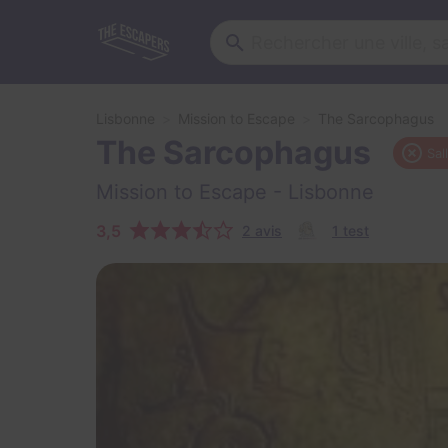
Lisbonne
Mission to Escape
The Sarcophagus
The Sarcophagus
Sal
Mission to Escape
- Lisbonne
3,5
2 avis
1 test