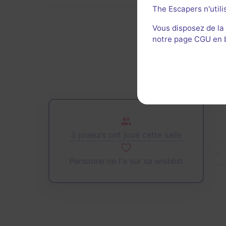
The Escapers n'utili
Vous disposez de la
notre page CGU en ba
De
3 joueurs ont joué cette salle
Personne ne l'a sur sa wishlist