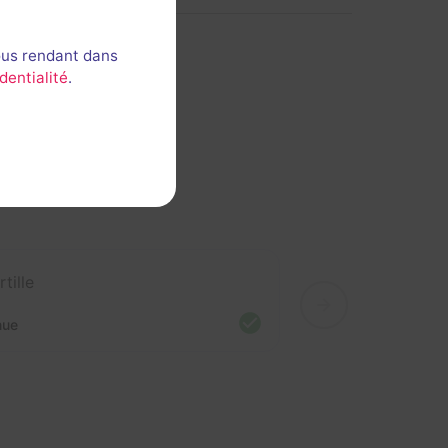
ous rendant dans
dentialité
.
rtille
nue