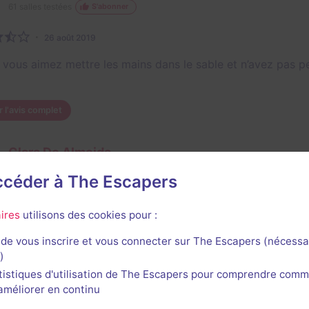
61
salles testées
S'abonner
26 août 2019
i vous aimez mettre les mains dans le sable et n’avez pas peu
r l'avis complet
Clara De Almeida
146
escapes réalisés
37
escapes notés
1
avis utile
accéder à The Escapers
30 septembre 2020
salle jouée le 26 août 2019
ires
utilisons des cookies pour :
de vous inscrire et vous connecter sur The Escapers (nécessa
)
1
tistiques d'utilisation de The Escapers pour comprendre comm
l'améliorer en continu