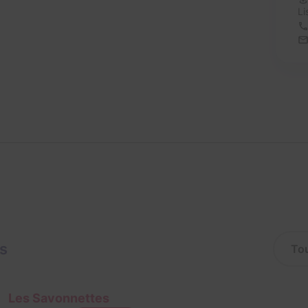
Li
is
Les Savonnettes