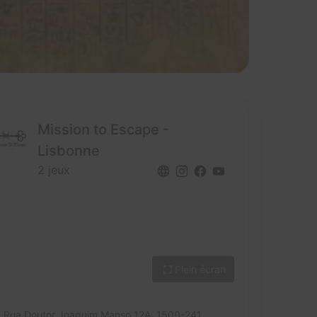
Mission to Escape -
Lisbonne
2 jeux
Plein écran
Rua Doutor Joaquim Manso 12A,
1500-241