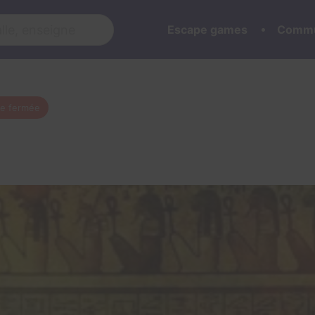
Escape games
Commu
le fermée