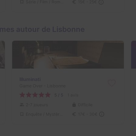
Série / Film / Roman
15€ - 25€
ames autour de Lisbonne
Illuminati
Game Over
- Lisbonne
5 / 5
1 avis
2-7 joueurs
Difficile
Enquête / Mystère, Série / Film / Roman
17€ - 30€