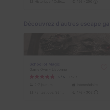
Historique / Culturel
15€ - 25€
Découvrez d'autres escape g
School of Magic
Game Over
- Lisbonne
5 / 5
1 avis
2-7 joueurs
Intermédiaire
Fantastique, Série / Film / Roman
17€ - 30€