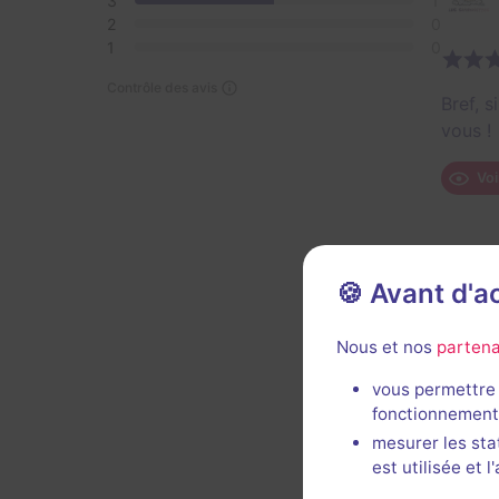
3
1
2
0
1
0
Contrôle des avis
Bref, s
vous !
Voi
🍪 Avant d'
Nous et nos
partena
vous permettre 
fonctionnement
mesurer les sta
est utilisée et 