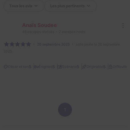
Anaïs Soudee
46
escapes réalisés
7
escapes notés
26 septembre 2025
salle jouée le 26 septembre
2025
1
5
5
5
5
Décor et son
Énigmes
Scénario
Originalité
Difficulté
1