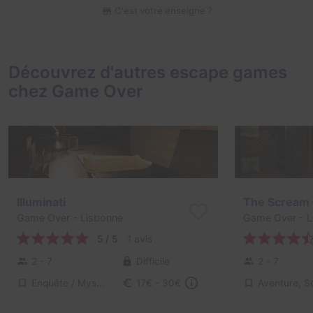
C'est votre enseigne ?
Découvrez d'autres escape games
chez Game Over
Illuminati
The Scream 
Game Over
- Lisbonne
Game Over
- L
5 / 5
1 avis
2 - 7
Difficile
2 - 7
Enquête / Mystère, Série / Film / Roman
17€ - 30€