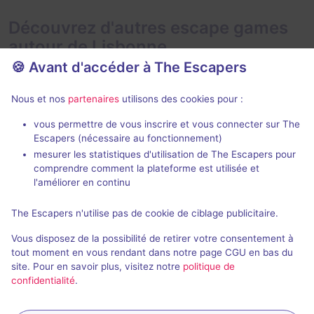
Découvrez d'autres escape games
autour de Lisbonne
🍪 Avant d'accéder à The Escapers
Nous et nos
partenaires
utilisons des cookies pour :
vous permettre de vous inscrire et vous connecter sur The
70 min
Escapers (nécessaire au fonctionnement)
mesurer les statistiques d'utilisation de The Escapers pour
Underground
The Great Fa
comprendre comment la plateforme est utilisée et
Escape2win
- Lisbonne
Escape Hunt
-
l'améliorer en continu
4,6 / 5
3 avis
The Escapers n'utilise pas de cookie de ciblage publicitaire.
2 - 8
Intermédiaire
2 - 5
Vous disposez de la possibilité de retirer votre consentement à
Science-Fiction
Aventure
17,5€ - 30€
tout moment en vous rendant dans notre page CGU en bas du
site. Pour en savoir plus, visitez notre
politique de
confidentialité
.