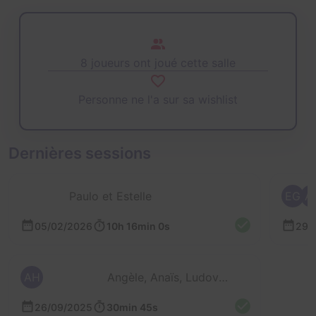
8 joueurs ont joué cette salle
Personne ne l'a sur sa wishlist
Dernières sessions
Paulo et Estelle
EG
A
05/02/2026
10h 16min 0s
29/
AH
Angèle, Anaïs, Ludovic et Hugo
26/09/2025
30min 45s