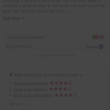
Azkadan. The world will plunge into the dark ages if
nothing is done to stop it. Not even the most powerful
spell can hold him back! But there is one hope! The
Ancestral Stone of Auralake. A stone so powerful that
Voir plus
it can imprison any evil for all eternity. Brave wizards
and witches from all corners of the world have
volunteered to find the stone, and you and your group
Langues disponibles
of friends are part of that quest. Do you have what it
takes to find the stone? It's time to use everything
Âge minimum
8 ans
you've learned in sorcery school, the world is counting
on you. Be quick, time is running outand the Dark
Signaler un changement
Lord's power is rising.
Salle identique ou similaire jouable à :
Game Over (Avignon)
Game Over (Genève)
Game Over (Montpellier)
Voir plus