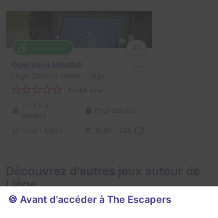
En extérieur
2 h
Opération Mindfall
Liège Outdoor Game
- Liège
Aucun avis
2 - 5
× 4
Pour débuter
équipes
Virus / Asile / Hôpital
19,8€ - 33€
Découvrez d'autres jeux autour de
Liège
🍪 Avant d'accéder à The Escapers