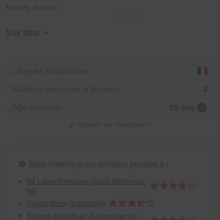
forces du mal.
Énigmes, action pack, hologramme, jeux,... La tablette
Voir plus
tactile vous guidera dans votre mission.
Langues disponibles
Nombre maximum d'équipes
2
Âge minimum
10 ans
Signaler un changement
Salle identique ou similaire jouable à :
Ré Label Animation (Saint-Martin-de-
Ré)
Evade Game (Lausanne)
Escape en plein air (Longeville-sur-