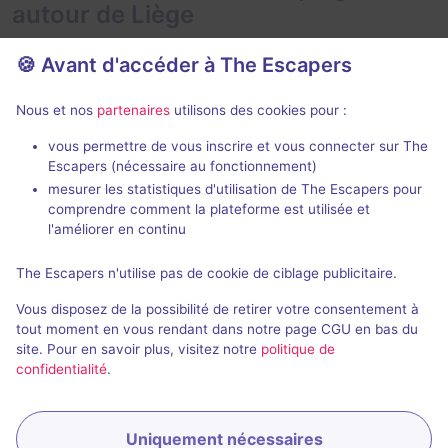
autour de Liège
🍪 Avant d'accéder à The Escapers
Nous et nos
partenaires
utilisons des cookies pour :
vous permettre de vous inscrire et vous connecter sur The
Escapers (nécessaire au fonctionnement)
Donjon & Troll
Uranium 23
mesurer les statistiques d'utilisation de The Escapers pour
Keywi
- Liège
Evasion Room
comprendre comment la plateforme est utilisée et
4,1 / 5
9 avis
l'améliorer en continu
Au choix
2 - 6
2 - 8
The Escapers n'utilise pas de cookie de ciblage publicitaire.
Catastroph
Aventure
18€ - 37,5€
Vous disposez de la possibilité de retirer votre consentement à
tout moment en vous rendant dans notre page CGU en bas du
site. Pour en savoir plus, visitez notre
politique de
confidentialité
.
Uniquement nécessaires