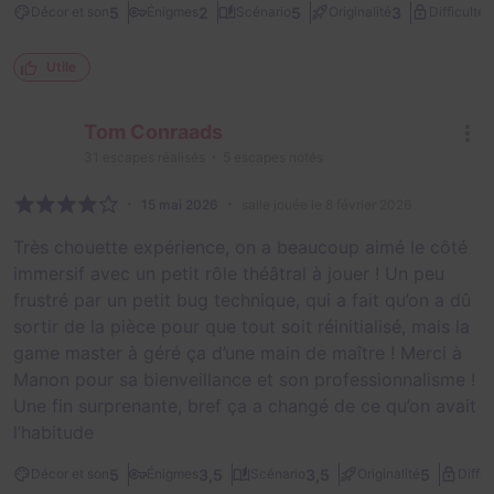
2
5
2
5
3
Décor et son
Énigmes
Scénario
Originalité
Difficulté
Utile
Tom Conraads
31
escapes réalisés
5
escapes notés
15 mai 2026
salle jouée le 8 février 2026
Très chouette expérience, on a beaucoup aimé le côté
immersif avec un petit rôle théâtral à jouer ! Un peu
frustré par un petit bug technique, qui a fait qu’on a dû
sortir de la pièce pour que tout soit réinitialisé, mais la
game master à géré ça d’une main de maître ! Merci à
Manon pour sa bienveillance et son professionnalisme !
Une fin surprenante, bref ça a changé de ce qu’on avait
l’habitude
5
3,5
3,5
5
Décor et son
Énigmes
Scénario
Originalité
Diffic