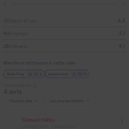
1
0
4,6
Décor et son
3,1
Énigmes
4,1
Scénario
Mentions attribuées à cette salle
Role Play
75 %
Immersion
50 %
Contrôle des avis
4 avis
Samuel Nélis
1
escape réalisé
1
escape noté