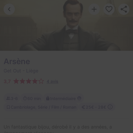
Arsène
Get Out
- Liège
3,7
4 avis
3-6
60 min
Intermédiaire
Cambriolage, Série / Film / Roman
25€ - 28€
Un fantastique bijou, dérobé il y a des années, a