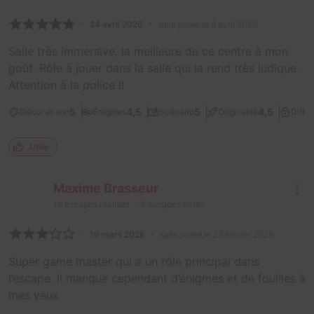
24 avril 2026
salle jouée le 9 avril 2026
Salle très immersive, la meilleure de ce centre à mon
goût. Rôle à jouer dans la salle qui la rend très ludique.
Attention à la police !!
5
4,5
5
4,5
Décor et son
Énigmes
Scénario
Originalité
Diffic
Utile
Maxime Brasseur
16
escapes réalisés
5
escapes notés
16 mars 2026
salle jouée le 23 février 2026
Super game master qui a un rôle principal dans
l’escape. Il manque cependant d’énigmes et de fouilles à
mes yeux