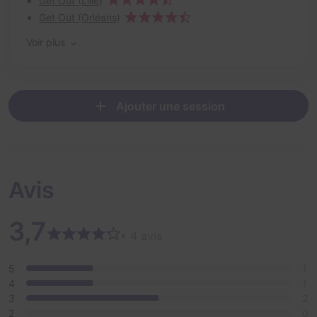
Get Out (Lille)
Get Out (Orléans)
Voir plus
Ajouter une session
Avis
3,7
• 4 avis
5
1
4
1
3
2
2
0