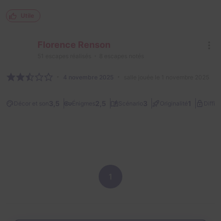
Utile
Florence Renson
51
escapes réalisés
8
escapes notés
4 novembre 2025
salle jouée le 1 novembre 2025
3,5
2,5
3
1
Décor et son
Énigmes
Scénario
Originalité
Diffic
1