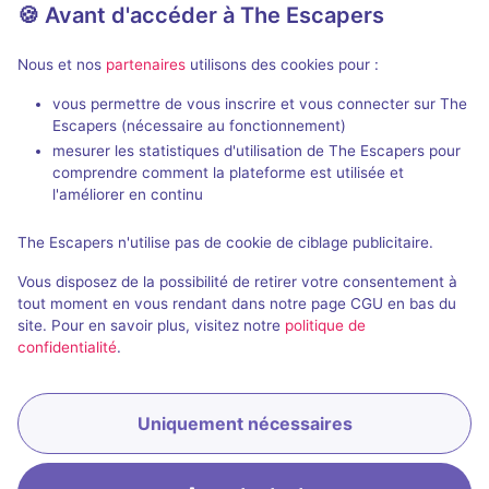
🍪 Avant d'accéder à The Escapers
Nous et nos
partenaires
utilisons des cookies pour :
Salles fermées et évènements
passés de Gardez le Secret
vous permettre de vous inscrire et vous connecter sur The
Escapers (nécessaire au fonctionnement)
mesurer les statistiques d'utilisation de The Escapers pour
comprendre comment la plateforme est utilisée et
l'améliorer en continu
The Escapers n'utilise pas de cookie de ciblage publicitaire.
Évènement passé
2 h
Vous disposez de la possibilité de retirer votre consentement à
Sauvez l'amour
tout moment en vous rendant dans notre page CGU en bas du
site. Pour en savoir plus, visitez notre
politique de
4 / 5
1 avis
confidentialité
.
4 - 6
Inconnue
Enquête / Mystère
Uniquement nécessaires