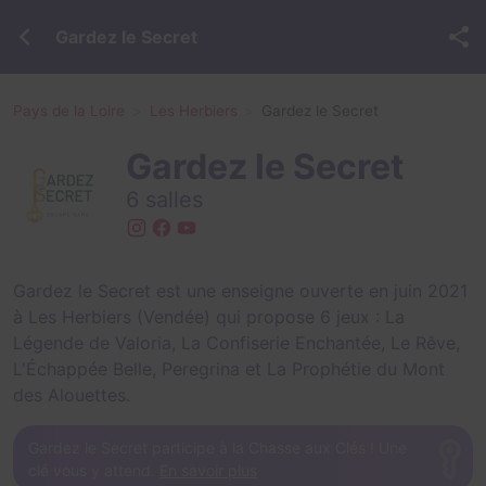
Gardez le Secret
Pays de la Loire
Les Herbiers
Gardez le Secret
Gardez le Secret
6 salles
Gardez le Secret est une enseigne ouverte en juin 2021
à Les Herbiers (Vendée) qui propose 6 jeux :
La
Légende de Valoria
,
La Confiserie Enchantée
,
Le Rêve
,
L'Échappée Belle
,
Peregrina
et
La Prophétie du Mont
des Alouettes
.
Gardez le Secret participe à la Chasse aux Clés ! Une
clé vous y attend.
En savoir plus