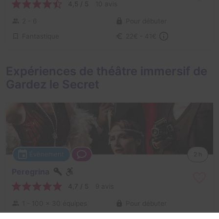
4,5 / 5
10 avis
2 - 6
Pour débuter
Fantastique
22€ - 41€
Expériences de théâtre immersif de
Gardez le Secret
Évènement
2 h
Peregrina
4,7 / 5
9 avis
1 - 100
× 30 équipes
Pour débuter
Enquête / Mystère
38€