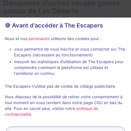
Découvrez d'autres escape games
autour de Les Déserts
🍪 Avant d'accéder à The Escapers
Nous et nos
partenaires
utilisons des cookies pour :
vous permettre de vous inscrire et vous connecter sur The
Escapers (nécessaire au fonctionnement)
L'Échoppe de Madame Ming
Celestia : la
mesurer les statistiques d'utilisation de The Escapers pour
L'Atelier des 
comprendre comment la plateforme est utilisée et
L'Atelier des Énigmes
- Annecy
l'améliorer en continu
4,8 / 5
209 avis
2 - 6
The Escapers n'utilise pas de cookie de ciblage publicitaire.
2 - 6
Intermédiaire
Vous disposez de la possibilité de retirer votre consentement à
Enquête / Mystère
28€ - 45€
tout moment en vous rendant dans notre page CGU en bas du
site. Pour en savoir plus, visitez notre
politique de
confidentialité
.