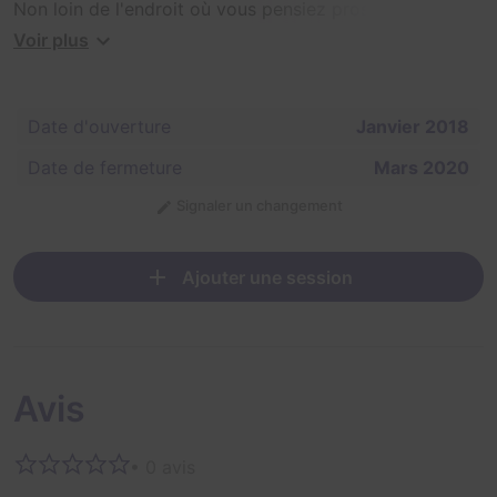
Non loin de l'endroit où vous pensiez prospecter, vous
rencontrez Joe.
Voir plus
Il vous confie la découverte d'un important gisement...
Date d'ouverture
Janvier 2018
Saurez-vous retrouver sa carte ?
Date de fermeture
Mars 2020
Signaler un changement
Ajouter une session
Avis
• 0 avis