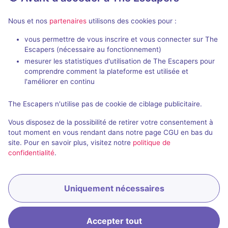
Nous et nos
partenaires
utilisons des cookies pour :
90 min
vous permettre de vous inscrire et vous connecter sur The
La Quintessence
Le Motel Ha
Escapers (nécessaire au fonctionnement)
Many Tales
- La Chaux-de-Fonds
HorrorXcape
- 
mesurer les statistiques d'utilisation de The Escapers pour
4,9 / 5
39 avis
comprendre comment la plateforme est utilisée et
l'améliorer en continu
3 - 6
Difficile
2 - 5
40CHF - 55CHF
The Escapers n'utilise pas de cookie de ciblage publicitaire.
Historique / Culturel
Vous disposez de la possibilité de retirer votre consentement à
tout moment en vous rendant dans notre page CGU en bas du
site. Pour en savoir plus, visitez notre
politique de
confidentialité
.
Uniquement nécessaires
Accepter tout