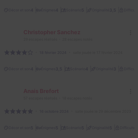
4
4
5
3,5
Décor et son
Énigmes
Scénario
Originalité
Difficult
Christopher Sanchez
29
escapes réalisés
28
escapes notés
18 février 2024
salle jouée le 17 février 2024
4
3,5
4
3
Décor et son
Énigmes
Scénario
Originalité
Difficult
Anais Brefort
57
escapes réalisés
18
escapes notés
16 octobre 2024
salle jouée le 29 décembre 2023
2
5
5
5
5
Décor et son
Énigmes
Scénario
Originalité
Difficulté