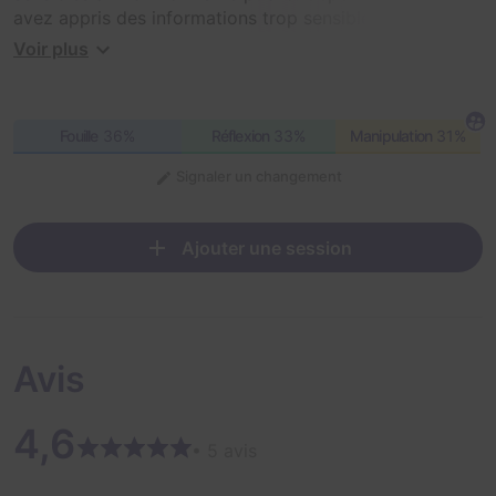
avez appris des informations trop sensibles pour être
laissés en liberté. On vous a donc capturés.
Voir plus
Heureusement, l'équipe d'extraction a pu vous
contacter et va tenter de distraire vos geôliers. Leur
attention va être détournée pendant une heure.
Fouille
36%
Réflexion
33%
Manipulation
31%
Signaler un changement
Ajouter une session
Avis
4,6
• 5 avis