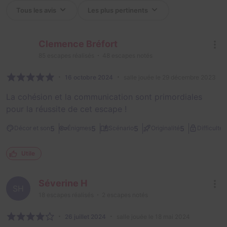
Clemence Bréfort
85
escapes réalisés
48
escapes notés
16 octobre 2024
salle jouée le 29 décembre 2023
La cohésion et la communication sont primordiales
pour la réussite de cet escape !
1
5
5
5
5
Décor et son
Énigmes
Scénario
Originalité
Difficulté
Utile
Séverine H
SH
18
escapes réalisés
2
escapes notés
26 juillet 2024
salle jouée le 18 mai 2024