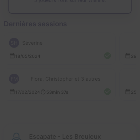
Dernières sessions
SH
Séverine
18/05/2024
29/
FM
Flora, Christopher et 3 autres
17/02/2024
53min 37s
25/
Escapate - Les Breuleux