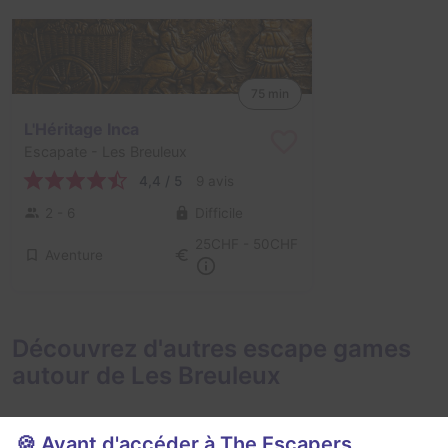
75 min
L'Héritage Inca
Escapate
- Les Breuleux
4,4 / 5
9 avis
2 - 6
Difficile
25CHF - 50CHF
Aventure
Découvrez d'autres escape games
autour de Les Breuleux
🍪 Avant d'accéder à The Escapers