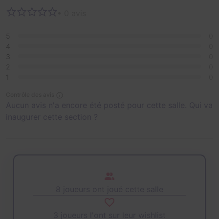
• 0 avis
5
0
4
0
3
0
2
0
1
0
Contrôle des avis
Aucun avis n'a encore été posté pour cette salle. Qui va
inaugurer cette section ?
8 joueurs ont joué cette salle
3 joueurs l'ont sur leur wishlist