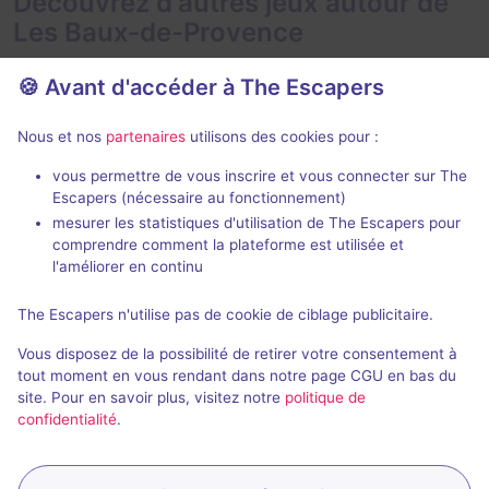
Découvrez d'autres jeux autour de
Les Baux-de-Provence
🍪 Avant d'accéder à The Escapers
Nous et nos
partenaires
utilisons des cookies pour :
vous permettre de vous inscrire et vous connecter sur The
Escapers (nécessaire au fonctionnement)
Le Collectionneur de Kyoto
Le Village M
mesurer les statistiques d'utilisation de The Escapers pour
Get Back
- Arl
comprendre comment la plateforme est utilisée et
Get Back
- Arles
l'améliorer en continu
4,8 / 5
114 avis
3 - 6
The Escapers n'utilise pas de cookie de ciblage publicitaire.
2 - 6
Intermédiaire
Vous disposez de la possibilité de retirer votre consentement à
Fantastique, Cambriolage
22€ - 35€
tout moment en vous rendant dans notre page CGU en bas du
site. Pour en savoir plus, visitez notre
politique de
confidentialité
.