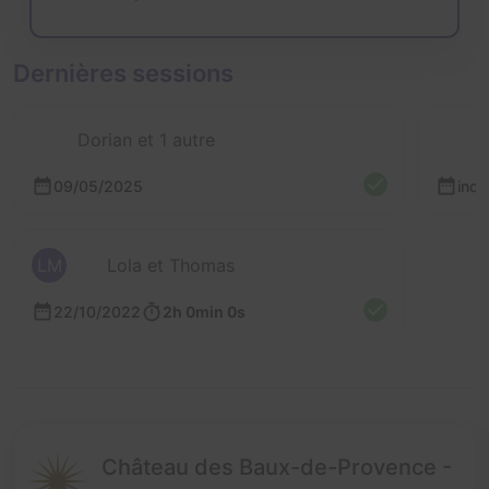
Dernières sessions
Dorian et 1 autre
09/05/2025
inc
LM
Lola et Thomas
22/10/2022
2h 0min 0s
Château des Baux-de-Provence -