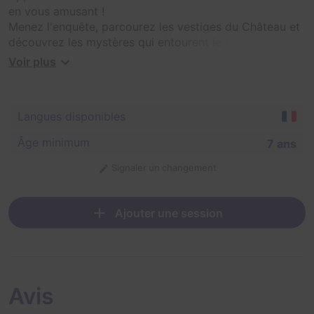
en vous amusant !
Menez l'enquête, parcourez les vestiges du Château et
découvrez les mystères qui entourent le testament de
la dernière princesse des Baux en répondant à une série
Voir plus
d'énigmes et de défis.
Langues disponibles
Âge minimum
7 ans
Signaler un changement
Ajouter une session
Avis