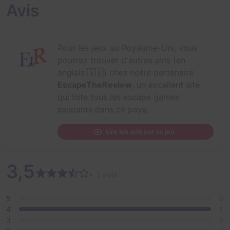
Avis
Pour les jeux au Royaume-Uni, vous
pourrez trouver d'autres avis (en
anglais 🇬🇧) chez notre partenaire
EscapeTheReview
, un excellent site
qui liste tous les escape games
existants dans ce pays.
Lire les avis sur ce jeu
3,5
• 1 avis
5
0
4
1
3
0