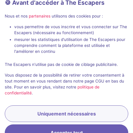
🍪 Avant d'accéder à The Escapers
Nous et nos
partenaires
utilisons des cookies pour :
En visio
Évènemen
99 min
vous permettre de vous inscrire et vous connecter sur The
Escapers (nécessaire au fonctionnement)
Showdown
Die Menager
mesurer les statistiques d'utilisation de The Escapers pour
66 Minuten
- Neuwied
Dark Drama
comprendre comment la plateforme est utilisée et
l'améliorer en continu
5 / 5
1 avis
2 - 14
Inconnue
4 - 6
The Escapers n'utilise pas de cookie de ciblage publicitaire.
Catastrophe
28,8€ - 65€
Vous disposez de la possibilité de retirer votre consentement à
tout moment en vous rendant dans notre page CGU en bas du
site. Pour en savoir plus, visitez notre
politique de
confidentialité
.
Uniquement nécessaires
Accepter tout