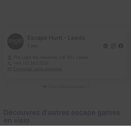
Escape Hunt - Leeds
1 jeu
The Light the Headrow,
LS1 8TL Leeds
+44 113 243 2222
Contacter cette enseigne
C'est votre enseigne ?
Découvrez d'autres escape games
en visio