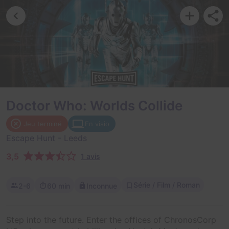
Doctor Who: Worlds Collide
Jeu terminé
En visio
Escape Hunt
- Leeds
3,5
1 avis
Série / Film / Roman
2-6
60 min
Inconnue
Step into the future. Enter the offices of ChronosCorp