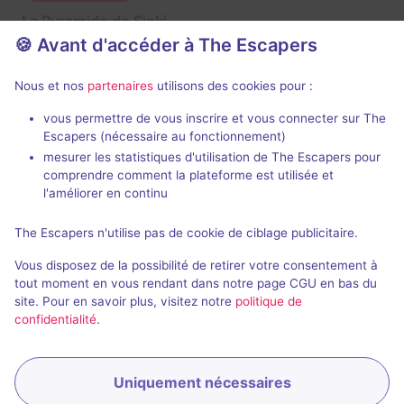
La Pyramide de Sinki
🍪 Avant d'accéder à The Escapers
2 / 5
1 avis
2 - 6
Inconnue
Nous et nos
partenaires
utilisons des cookies pour :
Aventure
vous permettre de vous inscrire et vous connecter sur The
Escapers (nécessaire au fonctionnement)
mesurer les statistiques d'utilisation de The Escapers pour
comprendre comment la plateforme est utilisée et
l'améliorer en continu
The Escapers n'utilise pas de cookie de ciblage publicitaire.
Salle fermée
Vous disposez de la possibilité de retirer votre consentement à
Les Infectés
tout moment en vous rendant dans notre page CGU en bas du
site. Pour en savoir plus, visitez notre
politique de
1,5 / 5
1 avis
confidentialité
.
3 - 12
Inconnue
Virus / Asile / Hôpital
Uniquement nécessaires