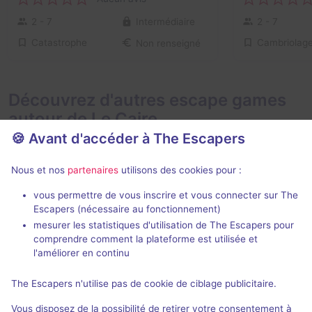
2 - 7
Intermédiaire
2 - 7
Catastrophe
Cambriolag
Non renseigné
Découvrez d'autres escape games
autour de Le Caire
🍪 Avant d'accéder à The Escapers
Nous et nos
partenaires
utilisons des cookies pour :
vous permettre de vous inscrire et vous connecter sur The
Escapers (nécessaire au fonctionnement)
mesurer les statistiques d'utilisation de The Escapers pour
The Conjuring
The Ring
comprendre comment la plateforme est utilisée et
Haunted Escape Room
- Le Caire
Haunted Esca
l'améliorer en continu
Aucun avis
The Escapers n'utilise pas de cookie de ciblage publicitaire.
2 - 10
Intermédiaire
2 - 10
Vous disposez de la possibilité de retirer votre consentement à
Frisson / Horreur
Non renseigné