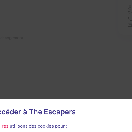
S
n changement
accéder à The Escapers
avis n'a encore été posté pour cette salle. Qui va inaugurer
ires
utilisons des cookies pour :