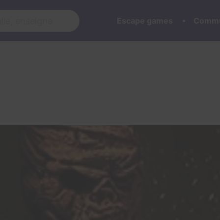
Escape games
Commu