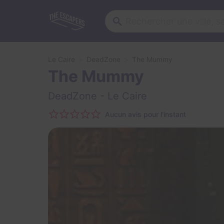
Le Caire
DeadZone
The Mummy
The Mummy
DeadZone
- Le Caire
Aucun avis pour l'instant