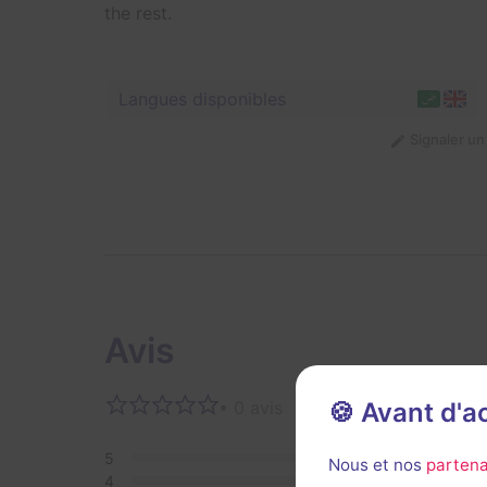
the rest.
Langues disponibles
Signaler u
Avis
🍪 Avant d'
• 0 avis
Aucun 
5
0
Nous et nos
partena
4
0