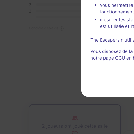
3
0
vous permettre 
2
0
fonctionnement
1
0
mesurer les sta
est utilisée et 
Contrôle des avis
The Escapers n'utili
Vous disposez de la
notre page CGU en ba
De
2 joueurs ont joué cette salle