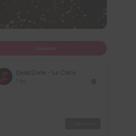
Réserver
DeadZone - Le Caire
1 jeu
Plein écran