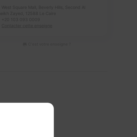
West Square Mall, Beverly Hills, Second Al
heikh Zayed,
12588 Le Caire
+20 103 093 0009
Contacter cette enseigne
C'est votre enseigne ?
 cette section ?