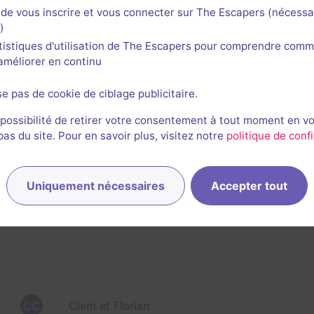
de vous inscrire et vous connecter sur The Escapers (nécessa
)
tistiques d'utilisation de The Escapers pour comprendre comm
l'améliorer en continu
se pas de cookie de ciblage publicitaire.
 possibilité de retirer votre consentement à tout moment en v
s du site. Pour en savoir plus, visitez notre
politique de confi
rnières sessions
Uniquement nécessaires
Accepter tout
CC
Clem et Florian