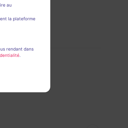
ire au
ent la plateforme
ous rendant dans
dentialité
.