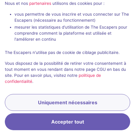
Nous et nos
partenaires
utilisons des cookies pour :
vous permettre de vous inscrire et vous connecter sur The
Escapers (nécessaire au fonctionnement)
mesurer les statistiques d'utilisation de The Escapers pour
comprendre comment la plateforme est utilisée et
l'améliorer en continu
The Escapers n'utilise pas de cookie de ciblage publicitaire.
Au Fil du Temps
La Clé à Carreau
- Lavaur
Vous disposez de la possibilité de retirer votre consentement à
4,6 / 5
3 avis
tout moment en vous rendant dans notre page CGU en bas du
site. Pour en savoir plus, visitez notre
politique de
2 - 6
Intermédiaire
confidentialité
.
Enquête / Mystère
24€ - 35€
Uniquement nécessaires
Accepter tout
Accueil
Recherche
Connexion
Menu