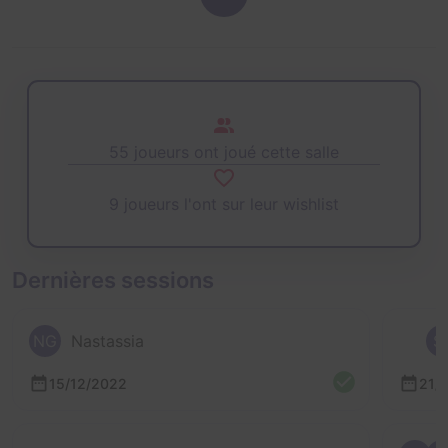
55 joueurs ont joué cette salle
9 joueurs l'ont sur leur wishlist
Dernières sessions
NG
Nastassia
S
15/12/2022
21/