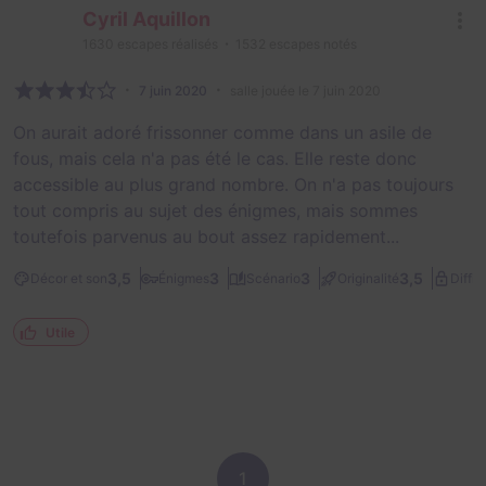
Cyril Aquillon
1630
escapes réalisés
1532
escapes notés
7 juin 2020
salle jouée le 7 juin 2020
On aurait adoré frissonner comme dans un asile de
fous, mais cela n'a pas été le cas. Elle reste donc
accessible au plus grand nombre. On n'a pas toujours
tout compris au sujet des énigmes, mais sommes
toutefois parvenus au bout assez rapidement...
3,5
3
3
3,5
Décor et son
Énigmes
Scénario
Originalité
Diffic
Utile
1