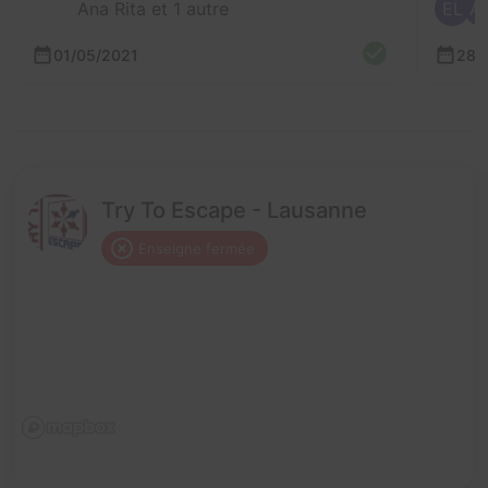
Ana Rita et 1 autre
EL
A
01/05/2021
28/
Try To Escape - Lausanne
Enseigne fermée