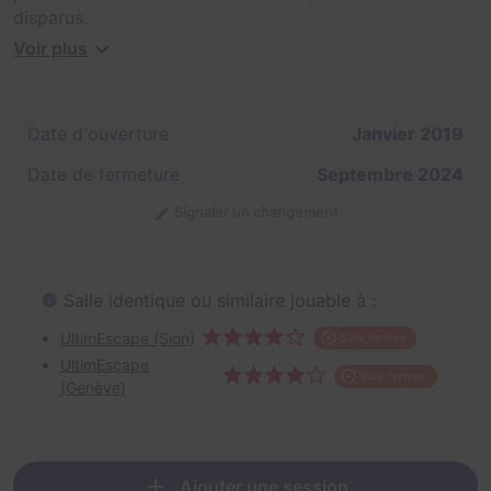
disparus.
Voir plus
Arriverez-vous à désamorçer la bombe pour éviter la
destruction des preuves avant qu'il ne soit trop tard ?
Date d'ouverture
Janvier 2019
Date de fermeture
Septembre 2024
Signaler un changement
Salle identique ou similaire jouable à :
UltimEscape (Sion)
Salle fermée
UltimEscape
Salle fermée
(Genève)
Ajouter une session