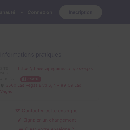
nauté
Connexion
Inscription
Informations pratiques
https://theescapegame.com/lasvegas
SITE
WEB
ADRESSE
CARTE
3500 Las Vegas Blvd S,
NV 89109 Las
Vegas
Contacter cette enseigne
Signaler un changement
C'est votre enseigne ?