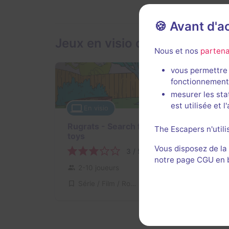
🍪 Avant d'
Jeux en visio de The Escape
Nous et nos
partena
vous permettre 
fonctionnement
mesurer les sta
est utilisée et 
En visio
Rugrats - Search for the losted
The Escapers n'utili
toys
Vous disposez de la
3 / 5
1 avis
notre page CGU en ba
2-10 joueurs
Inconnue
Série / Film / Roman
Non renseigné